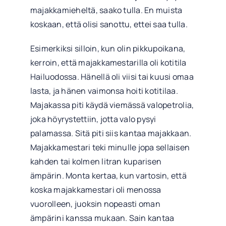
majakkamieheltä, saako tulla. En muista
koskaan, että olisi sanottu, ettei saa tulla.
Esimerkiksi silloin, kun olin pikkupoikana,
kerroin, että majakkamestarilla oli kotitila
Hailuodossa. Hänellä oli viisi tai kuusi omaa
lasta, ja hänen vaimonsa hoiti kotitilaa.
Majakassa piti käydä viemässä valopetrolia,
joka höyrystettiin, jotta valo pysyi
palamassa. Sitä piti siis kantaa majakkaan.
Majakkamestari teki minulle jopa sellaisen
kahden tai kolmen litran kuparisen
ämpärin. Monta kertaa, kun vartosin, että
koska majakkamestari oli menossa
vuorolleen, juoksin nopeasti oman
ämpärini kanssa mukaan. Sain kantaa