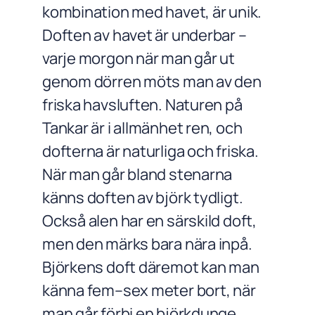
kombination med havet, är unik.
Doften av havet är underbar –
varje morgon när man går ut
genom dörren möts man av den
friska havsluften. Naturen på
Tankar är i allmänhet ren, och
dofterna är naturliga och friska.
När man går bland stenarna
känns doften av björk tydligt.
Också alen har en särskild doft,
men den märks bara nära inpå.
Björkens doft däremot kan man
känna fem–sex meter bort, när
man går förbi en björkdunge.