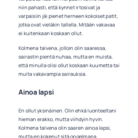
niin pahasti, että kynnet irtosivat ja
varpaisiin jäi pienet herneen kokoiset patit,
jotka ovat vieläkin tallella. Mitään vakavaa
ei kuitenkaan koskaan ollut.
Kolmena talvena, jolloin olin saaressa,
sairastin pientä nuhaa, mutta en muista,
että minulla olisi ollut koskaan kuumetta tai
muita vakavampia sairauksia.
Ainoa lapsi
En ollut yksinäinen. Olin ehkä luonteeltani
hieman erakko, mutta viihdyin hyvin.
Kolmena talvena olin saaren ainoa lapsi,
mutta en kokenut sitä ongelmana.