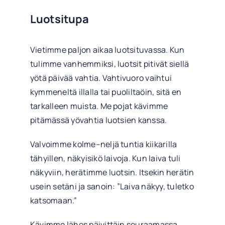
Luotsitupa
Vietimme paljon aikaa luotsituvassa. Kun
tulimme vanhemmiksi, luotsit pitivät siellä
yötä päivää vahtia. Vahtivuoro vaihtui
kymmeneltä illalla tai puoliltaöin, sitä en
tarkalleen muista. Me pojat kävimme
pitämässä yövahtia luotsien kanssa.
Valvoimme kolme–neljä tuntia kiikarilla
tähyillen, näkyisikö laivoja. Kun laiva tuli
näkyviin, herätimme luotsin. Itsekin herätin
usein setäni ja sanoin: ”Laiva näkyy, tuletko
katsomaan.”
Kävimme lähes päivittäin seuraamassa,