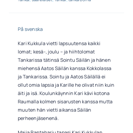
På svenska
Kari Kukkula vietti lapsuutensa kaikki
lomat; kesä-, joulu – ja hiihtolomat
Tankarissa tätinsä Sointu Säilän ja hänen
miehensä Aatos Säilän kanssa Kokkolassa
ja Tankarissa. Sointu ja Aatos Säilällä ei
ollut omia lapsia ja Karille he olivat niin kuin
äiti ja isä. Koulunkäynnin Kari kävi kotona
Raumalla kolmen sisarusten kanssa mutta
muuten hän vietti aikansa Säilän
perheenjäsenenä.
Maija Rantaharju tapasi Kari Kukkulan