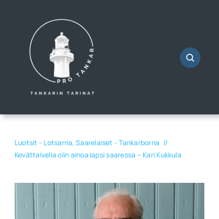
Skip
to
content
Luotsit - Lotsarna
Saarelaiset - Tankarborna
Kevättalvella olin ainoa lapsi saaressa – Kari Kukkula