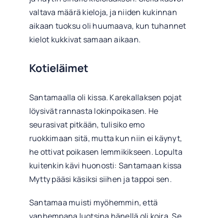
valtava määrä kieloja, ja niiden kukinnan
aikaan tuoksu oli huumaava, kun tuhannet
kielot kukkivat samaan aikaan.
Kotieläimet
Santamaalla oli kissa. Karekallaksen pojat
löysivät rannasta lokinpoikasen. He
seurasivat pitkään, tulisiko emo
ruokkimaan sitä, mutta kun niin ei käynyt,
he ottivat poikasen lemmikikseen. Lopulta
kuitenkin kävi huonosti: Santamaan kissa
Mytty pääsi käsiksi siihen ja tappoi sen.
Santamaa muisti myöhemmin, että
vanhempana luotsina hänellä oli koira. Se