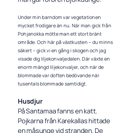
Under min barndom var vegetationen
mycket frodigare än nu. När man gick från
Pohjanokka mötte man ett stort bränt
område. Och här på västkusten – du minns
säkert – gick vi en gång i skogen och jag
visade dig liljekonvaljedalen. Där växte en
enorm mängd liljekonvaljer, och när de
blommade var doften bedövande när
tusentals blommade samtidigt.
Husdjur
På Santamaa fanns en katt.
Pojkarna från Karekallas hittade
en måsunge vid stranden. De