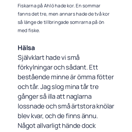
Fiskarna på Ahlö hade kor. En sommar
fanns det tre, men annars hade de två kor
så länge de tillbringade somrarna på ön
med fiske.
Hälsa
Självklart hade vi små
förkylningar och sådant. Ett
bestående minne är ömma fötter
och tår. Jag slog mina tår tre
gånger så illa att naglarna
lossnade och små ärtstora knölar
blev kvar, och de finns ännu.
Något allvarligt hände dock