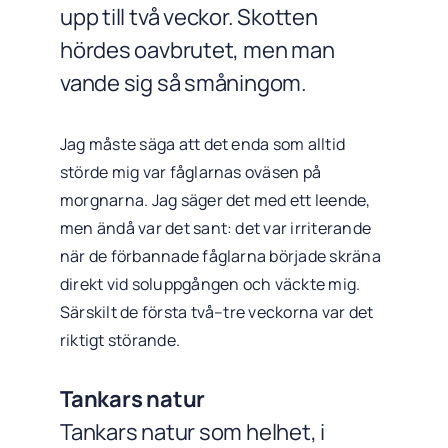
upp till två veckor. Skotten
hördes oavbrutet, men man
vande sig så småningom.
Jag måste säga att det enda som alltid
störde mig var fåglarnas oväsen på
morgnarna. Jag säger det med ett leende,
men ändå var det sant: det var irriterande
när de förbannade fåglarna började skräna
direkt vid soluppgången och väckte mig.
Särskilt de första två–tre veckorna var det
riktigt störande.
Tankars natur
Tankars natur som helhet, i