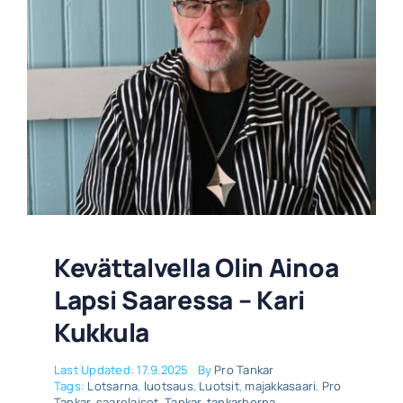
Kevättalvella Olin Ainoa
Lapsi Saaressa – Kari
Kukkula
Last Updated: 17.9.2025
By
Pro Tankar
Tags:
Lotsarna
,
luotsaus
,
Luotsit
,
majakkasaari
,
Pro
Tankar
,
saarelaiset
,
Tankar
,
tankarborna