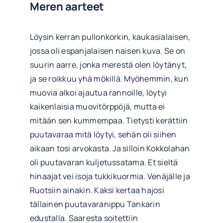
Meren aarteet
Löysin kerran pullonkorkin, kaukasialaisen,
jossa oli espanjalaisen naisen kuva. Se on
suurin aarre, jonka merestä olen löytänyt,
ja se roikkuu yhä mökillä. Myöhemmin, kun
muovia alkoi ajautua rannoille, löytyi
kaikenlaisia muovitörppöjä, mutta ei
mitään sen kummempaa. Tietysti kerättiin
puutavaraa mitä löytyi, sehän oli siihen
aikaan tosi arvokasta. Ja silloin Kokkolahan
oli puutavaran kuljetussatama. Et sieltä
hinaajat vei isoja tukkikuormia. Venäjälle ja
Ruotsiin ainakin. Kaksi kertaa hajosi
tällainen puutavaranippu Tankarin
edustalla. Saaresta soitettiin