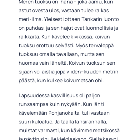
Meren tuoksu on ihana – joka aamu, kun
astut ovesta ulos, vastaan tulee raikas
meri-ilma. Yleisesti ottaen Tankarin luonto
on puhdas, ja sen hajut ovat luonnollisia ja
raikkaita. Kun kävelee kivikossa, koivun
tuoksu erottuu selvästi. Myös tervaleppä
tuoksuu omalla tavallaan, mutta sen
huomaa vain läheltä. Koivun tuoksun sen
sijaan voi aistia jopa viiden–kuuden metrin
päästä, kun kulkee koivumetsän ohi.
Lapsuudessa kasvillisuus oli paljon
runsaampaa kuin nykyään. Kun lähti
kävelemään Pohjanokalta, tuli vastaan
suuri kuloalue. Ja täällä länsirannalla,
muistat varmasti, kun kävimme metsikössä
ja näytin sinulle kielolaakson. Siellä kasvoi