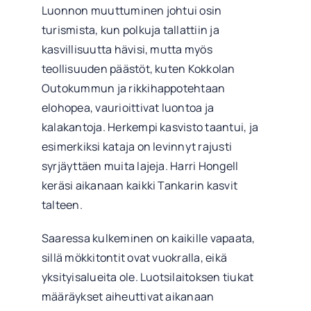
Luonnon muuttuminen johtui osin
turismista, kun polkuja tallattiin ja
kasvillisuutta hävisi, mutta myös
teollisuuden päästöt, kuten Kokkolan
Outokummun ja rikkihappotehtaan
elohopea, vaurioittivat luontoa ja
kalakantoja. Herkempi kasvisto taantui, ja
esimerkiksi kataja on levinnyt rajusti
syrjäyttäen muita lajeja. Harri Hongell
keräsi aikanaan kaikki Tankarin kasvit
talteen.
Saaressa kulkeminen on kaikille vapaata,
sillä mökkitontit ovat vuokralla, eikä
yksityisalueita ole. Luotsilaitoksen tiukat
määräykset aiheuttivat aikanaan