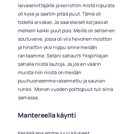
laivaselvittäjälle ja kerrottiin mistä nipuista
oli kyse ja saatiin pitää puut. Tämä oli
todella arvokas. Ja saarelaiset korjasivat
melkein kaikki puut pois. Meillä oli sellainen
soutuvene, jossa oli viis hevonen moottori
ja hinattiin yksi nippu sinne meidän
rantaamme. Setäni sahautti Ykspihlajan
sahalla niistä lautoja. Ja jos en väärin
muista niin niistä on meidän
puuhuoneemme rakennettu ja saunan
runko. Monen vuoden polttopuut tuli siinä
samassa.
Mantereella käynti
Kesäaikana emme juuri käyneet