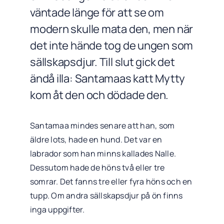
väntade länge för att se om
modern skulle mata den, men när
det inte hände tog de ungen som
sällskapsdjur. Till slut gick det
ändå illa: Santamaas katt Mytty
kom åt den och dödade den.
Santamaa mindes senare att han, som
äldre lots, hade en hund. Det var en
labrador som han minns kallades Nalle.
Dessutom hade de höns två eller tre
somrar. Det fanns tre eller fyra höns och en
tupp. Om andra sällskapsdjur på ön finns
inga uppgifter.