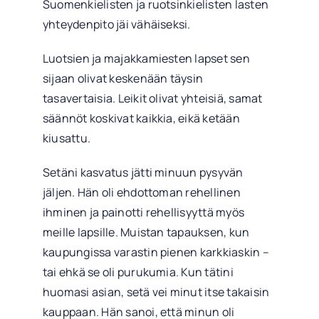
Suomenkielisten ja ruotsinkielisten lasten
yhteydenpito jäi vähäiseksi.
Luotsien ja majakkamiesten lapset sen
sijaan olivat keskenään täysin
tasavertaisia. Leikit olivat yhteisiä, samat
säännöt koskivat kaikkia, eikä ketään
kiusattu.
Setäni kasvatus jätti minuun pysyvän
jäljen. Hän oli ehdottoman rehellinen
ihminen ja painotti rehellisyyttä myös
meille lapsille. Muistan tapauksen, kun
kaupungissa varastin pienen karkkiaskin –
tai ehkä se oli purukumia. Kun tätini
huomasi asian, setä vei minut itse takaisin
kauppaan. Hän sanoi, että minun oli