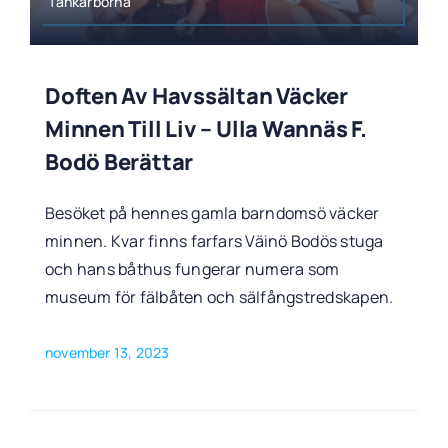
Tankarborna
Doften Av Havssältan Väcker
Minnen Till Liv – Ulla Wannäs F.
Bodö Berättar
Besöket på hennes gamla barndomsö väcker
minnen. Kvar finns farfars Väinö Bodös stuga
och hans båthus fungerar numera som
museum för fälbåten och sälfångstredskapen.
november 13, 2023