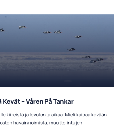
ä Kevät – Våren På Tankar
le kiireistä ja levotonta aikaa. Mieli kaipaa kevään
osten havainnoimista, muuttolintujen