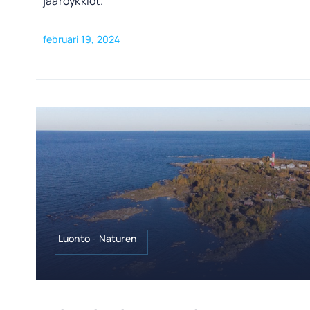
jääröykkiöt.
februari 19, 2024
Luonto - Naturen