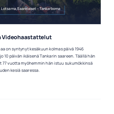
- Lotsarna,Saarelaiset - Tankarborna
 Videohaastattelut
aa on syntynyt kesäkuun kolmas päivä 1946
 jo 10 päivän ikäisenä Tankarin saareen. Täällä hän
Nyt 77 vuotta myöhemmin hän istuu sukumökkinsä
uuden kesiä saaressa.