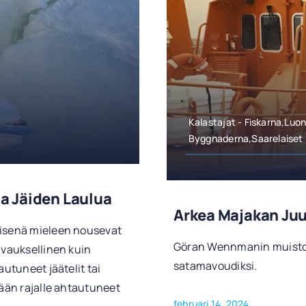
Kalastajat - Fiskarna,Luo
Byggnaderna,Saarelaiset 
Ja Jäiden Laulua
Arkea Majakan Ju
äisenä mieleen nousevat
Göran Wennmanin muistoj
uvauksellinen kuin
satamavoudiksi.
autuneet jäätelit tai
jään rajalle ahtautuneet
februari 14, 2024