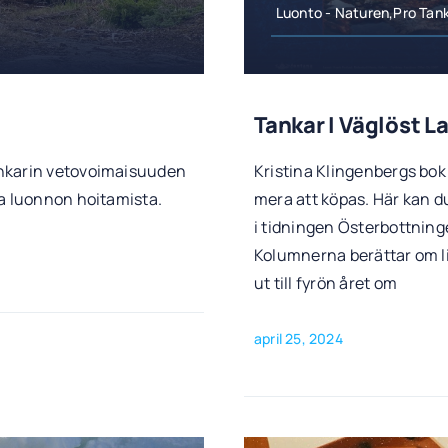
Luonto - Naturen,Pro Tan
Tankar I Väglöst 
ankarin vetovoimaisuuden
Kristina Klingenbergs bo
aa luonnon hoitamista.
mera att köpas. Här kan d
i tidningen Österbottnin
Kolumnerna berättar om li
ut till fyrön året om
april 25, 2024