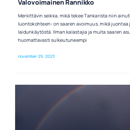
Valovoimainen Rannikko
Merkittävin seikka, mikä tekee Tankarista niin ainu
luontokohteen- on saaren avoimuus, mikä juontaa 
laidunkäytöstä. Ilman kalastajia ja muita saaren asuk
huomattavasti sulkeutuneempi
november 29, 2023