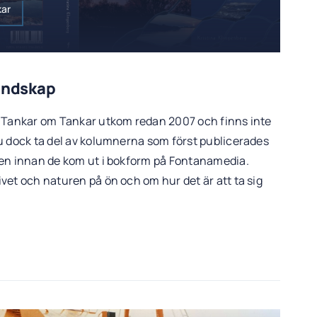
kar
Landskap
k Tankar om Tankar utkom redan 2007 och finns inte
u dock ta del av kolumnerna som först publicerades
gen innan de kom ut i bokform på Fontanamedia.
vet och naturen på ön och om hur det är att ta sig