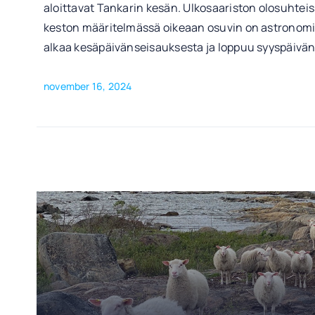
aloittavat Tankarin kesän. Ulkosaariston olosuhtei
keston määritelmässä oikeaan osuvin on astronom
alkaa kesäpäivänseisauksesta ja loppuu syyspäivä
november 16, 2024