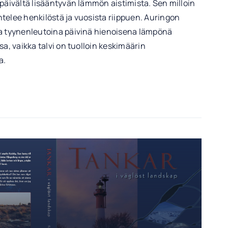
 päivältä lisääntyvän lämmön aistimista. Sen milloin
telee henkilöstä ja vuosista riippuen. Auringon
ia tyynenleutoina päivinä hienoisena lämpönä
sa, vaikka talvi on tuolloin keskimäärin
a.