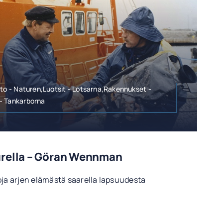
nto - Naturen,Luotsit - Lotsarna,Rakennukset -
- Tankarborna
urella – Göran Wennman
a arjen elämästä saarella lapsuudesta