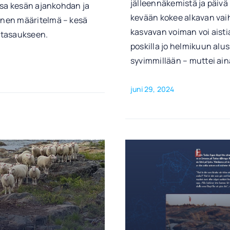
jälleennäkemistä ja päivä
ssa kesän ajankohdan ja
kevään kokee alkavan vaih
inen määritelmä – kesä
kasvavan voiman voi aist
ntasaukseen.
poskilla jo helmikuun alus
syvimmillään – muttei ain
juni 29, 2024