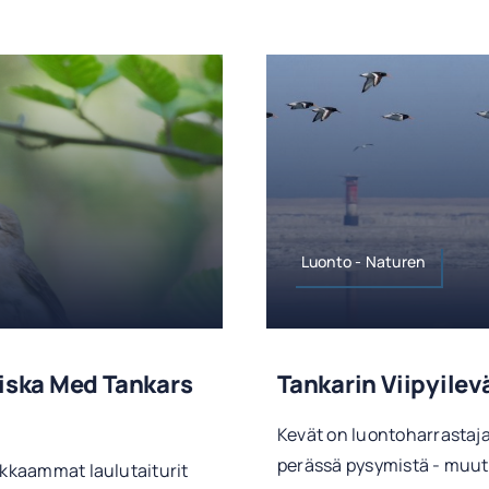
Luonto - Naturen
giska Med Tankars
Tankarin Viipyilev
Kevät on luontoharrastajal
perässä pysymistä - muut
okkaammat laulutaiturit