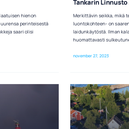
Tankarin Linnusto 
tlaatuisen hienon
Merkittävin seikka, mikä 
juurensa perinteisestä
luontokohteen- on saaren
keja saari olisi
laidunkäytöstä. Ilman kala
huomattavasti sulkeutu
november 27, 2023