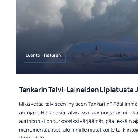
Luonto - Naturen
Tankarin Talvi-Laineiden Liplatusta 
Mikä vetää talviseen, hyiseen Tankariin? Päällimm
ahtojäät. Harva asia talvisessa luonnossa on niin k
auringon kilon turkoosiksi värjäämät, päällekkäin aj
monumentaaliset, uloimmille matalikoille tai kiinto