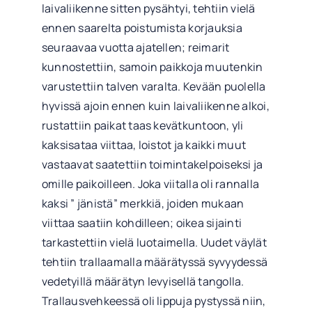
laivaliikenne sitten pysähtyi, tehtiin vielä
ennen saarelta poistumista korjauksia
seuraavaa vuotta ajatellen; reimarit
kunnostettiin, samoin paikkoja muutenkin
varustettiin talven varalta. Kevään puolella
hyvissä ajoin ennen kuin laivaliikenne alkoi,
rustattiin paikat taas kevätkuntoon, yli
kaksisataa viittaa, loistot ja kaikki muut
vastaavat saatettiin toimintakelpoiseksi ja
omille paikoilleen. Joka viitalla oli rannalla
kaksi ” jänistä” merkkiä, joiden mukaan
viittaa saatiin kohdilleen; oikea sijainti
tarkastettiin vielä luotaimella. Uudet väylät
tehtiin trallaamalla määrätyssä syvyydessä
vedetyillä määrätyn levyisellä tangolla.
Trallausvehkeessä oli lippuja pystyssä niin,