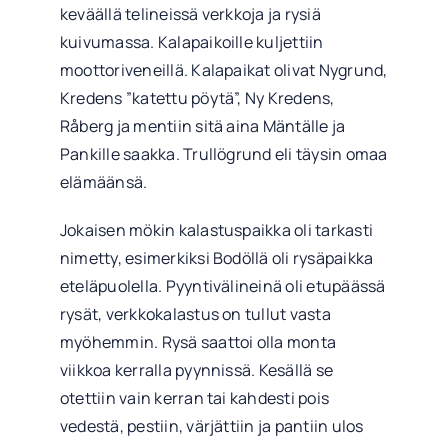
keväällä telineissä verkkoja ja rysiä
kuivumassa. Kalapaikoille kuljettiin
moottoriveneillä. Kalapaikat olivat Nygrund,
Kredens ”katettu pöytä”, Ny Kredens,
Råberg ja mentiin sitä aina Mäntälle ja
Pankille saakka. Trullögrund eli täysin omaa
elämäänsä.
Jokaisen mökin kalastuspaikka oli tarkasti
nimetty, esimerkiksi Bodöllä oli rysäpaikka
eteläpuolella. Pyyntivälineinä oli etupäässä
rysät, verkkokalastus on tullut vasta
myöhemmin. Rysä saattoi olla monta
viikkoa kerralla pyynnissä. Kesällä se
otettiin vain kerran tai kahdesti pois
vedestä, pestiin, värjättiin ja pantiin ulos