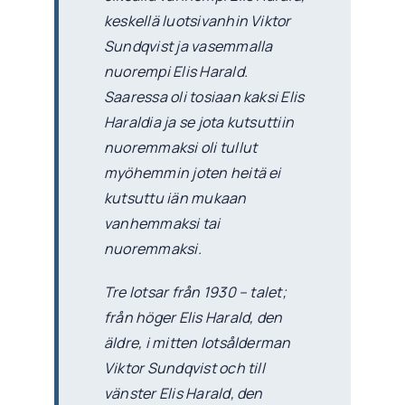
keskellä luotsivanhin Viktor
Sundqvist ja vasemmalla
nuorempi Elis Harald.
Saaressa oli tosiaan kaksi Elis
Haraldia ja se jota kutsuttiin
nuoremmaksi oli tullut
myöhemmin joten heitä ei
kutsuttu iän mukaan
vanhemmaksi tai
nuoremmaksi.
Tre lotsar från 1930 – talet;
från höger Elis Harald, den
äldre, i mitten lotsålderman
Viktor Sundqvist och till
vänster Elis Harald, den