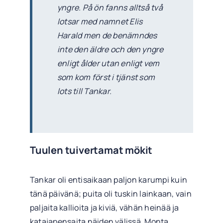
yngre. På ön fanns alltså två
lotsar med namnet Elis
Harald men de benämndes
inte den äldre och den yngre
enligt ålder utan enligt vem
som kom först i tjänst som
lots till Tankar.
Tuulen tuivertamat mökit
Tankar oli entisaikaan paljon karumpi kuin
tänä päivänä; puita oli tuskin lainkaan, vain
paljaita kallioita ja kiviä, vähän heinää ja
katajapensaita näiden välissä. Monta