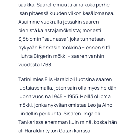
saakka. Saarelle muutti aina koko perhe
isän pitäessä kuuden viikon kesälomansa.
Asuimme vuokralla jossakin saaren
pienistä kalastajamökeistä; monesti
Sjöblomin
”saunassa”, joka tunnetaan
nykyään Finskasin mökkinä – ennen sitä
Huhta Birgerin mökki – saaren vanhin
vuodesta 1768.
Tätini mies Elis Harald oli luotsina saaren
luotsiasemalla, joten sain olla myös heidän
luona vuosina 1945 – 1955. Heillä oli oma
mökki, jonka nykyään omistaa Leo ja Aino
Lindellin perikunta. Sisareni Inga oli
Tankarissa enemmän kuin minä, koska hän
oli Haraldin tytön Götan kanssa