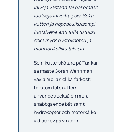
laivoja vastaan tai hakemaan
luotseja laivoilta pois. Sekä
kutteri ja nopeakulkuisempi
luotsivene ehti tulla tutuksi
sekä myös hydrokopteri ja
moottorikelkka talvisin.
Som kutterskötare på Tankar
så måste Göran Wennman
växla mellan olika farkost;
förutom lotskuttern
användes också en mera
snabbgående båt samt
hydrokopter och motorkälke
vid behov på vintern.