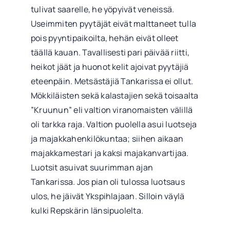
tulivat saarelle, he yöpyivät veneissä.
Useimmiten pyytäjät eivät malttaneet tulla
pois pyyntipaikoilta, hehän eivät olleet
täällä kauan. Tavallisesti pari päivää riitti,
heikot jäät ja huonot kelit ajoivat pyytäjiä
eteenpäin. Metsästäjiä Tankarissa ei ollut.
Mökkiläisten sekä kalastajien sekä toisaalta
”Kruunun” eli valtion viranomaisten välillä
oli tarkka raja. Valtion puolella asui luotseja
ja majakkahenkilökuntaa; siihen aikaan
majakkamestari ja kaksi majakanvartijaa.
Luotsit asuivat suurimman ajan
Tankarissa. Jos pian oli tulossa luotsaus
ulos, he jäivät Ykspihlajaan. Silloin väylä
kulki Repskärin länsipuolelta.