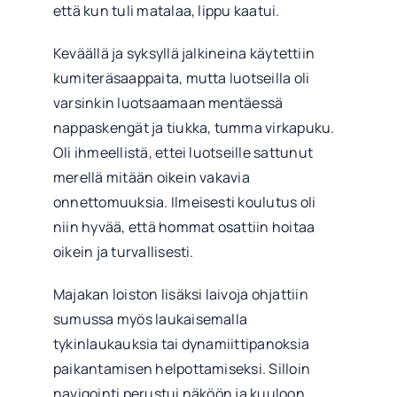
että kun tuli matalaa, lippu kaatui.
Keväällä ja syksyllä jalkineina käytettiin
kumiteräsaappaita, mutta luotseilla oli
varsinkin luotsaamaan mentäessä
nappaskengät ja tiukka, tumma virkapuku.
Oli ihmeellistä, ettei luotseille sattunut
merellä mitään oikein vakavia
onnettomuuksia. Ilmeisesti koulutus oli
niin hyvää, että hommat osattiin hoitaa
oikein ja turvallisesti.
Majakan loiston lisäksi laivoja ohjattiin
sumussa myös laukaisemalla
tykinlaukauksia tai dynamiittipanoksia
paikantamisen helpottamiseksi. Silloin
navigointi perustui näköön ja kuuloon.