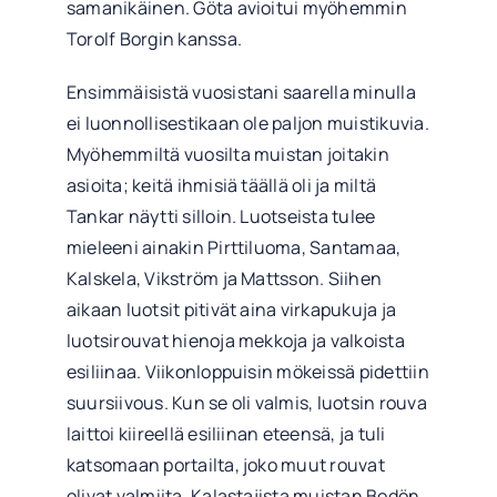
samanikäinen. Göta avioitui myöhemmin
Torolf Borgin kanssa.
Ensimmäisistä vuosistani saarella minulla
ei luonnollisestikaan ole paljon muistikuvia.
Myöhemmiltä vuosilta muistan joitakin
asioita; keitä ihmisiä täällä oli ja miltä
Tankar näytti silloin. Luotseista tulee
mieleeni ainakin Pirttiluoma, Santamaa,
Kalskela, Vikström ja Mattsson. Siihen
aikaan luotsit pitivät aina virkapukuja ja
luotsirouvat hienoja mekkoja ja valkoista
esiliinaa. Viikonloppuisin mökeissä pidettiin
suursiivous. Kun se oli valmis, luotsin rouva
laittoi kiireellä esiliinan eteensä, ja tuli
katsomaan portailta, joko muut rouvat
olivat valmiita. Kalastajista muistan Bodön,