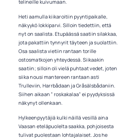
telineille kuivumaan.
Heti aamulla kiikaroitiin pyyntipaikalle,
näkyykö lokkiparvi. Silloin tiedettiin, että
nyt on saalista. Etupäässä saatiin silakkaa,
jota pakattiin tynnyrit täyteen ja suolattiin.
Osa saalista vietiin rantaan torille
ostosmatkojen yhteydessä. Siikaakin
saatiin; silloin oli vielä puhtaat vedet, joten
siika nousi mantereen rantaan asti
Trulleviin, Harrbådaan ja Gråsälsbådaniin.
Siihen aikaan ” roskakalaa” ei pyydyksissä
näkynyt ollenkaan.
Hylkeenpyytäjiä kulki näillä vesillä aina
Vaasan eteläpuolelta saakka, pohjoisesta
tulivat puolestaan lohtajalaiset. Jos he