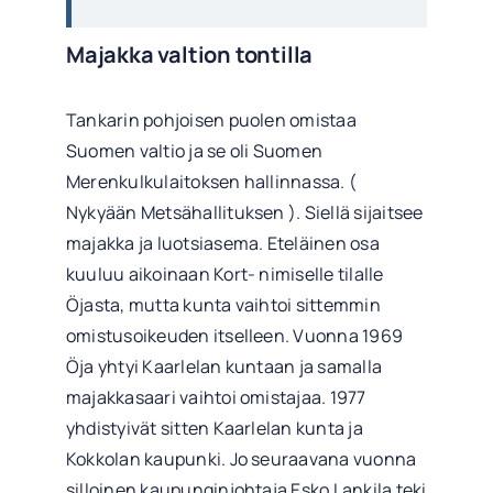
Majakka valtion tontilla
Tankarin pohjoisen puolen omistaa
Suomen valtio ja se oli Suomen
Merenkulkulaitoksen hallinnassa. (
Nykyään Metsähallituksen ). Siellä sijaitsee
majakka ja luotsiasema. Eteläinen osa
kuuluu aikoinaan Kort- nimiselle tilalle
Öjasta, mutta kunta vaihtoi sittemmin
omistusoikeuden itselleen. Vuonna 1969
Öja yhtyi Kaarlelan kuntaan ja samalla
majakkasaari vaihtoi omistajaa. 1977
yhdistyivät sitten Kaarlelan kunta ja
Kokkolan kaupunki. Jo seuraavana vuonna
silloinen kaupunginjohtaja Esko Lankila teki