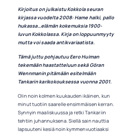
Kirjoitus on julkaistu Kokkola seuran
kirjassa vuodelta 2008:
Hame
halki, pallo
hukassa…elämän kokemuksia 1900-
luvun Kokkolassa. Kirja on loppuunmyyty
mutta voi saada antikvariaatista.
Tämä juttu pohjautuu Eero Huiman
tekemään haastatteluun sekä Göran
Wennmanin pitämään esitelmään
Tankarin karikokouksessa vuonna 2001.
Olin noin kolmen kuukauden ikäinen, kun
minut tuotiin saarelle ensimmäisen kerran.
Synnyin maaliskuussa ja retki Tankariin
tehtiin juhannuksena. Siellä sain nauttia
lapsuuteni kesiä noin kymmenvuotiaaksi