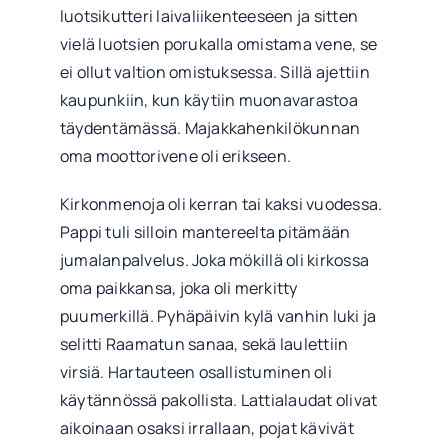
luotsikutteri laivaliikenteeseen ja sitten
vielä luotsien porukalla omistama vene, se
ei ollut valtion omistuksessa. Sillä ajettiin
kaupunkiin, kun käytiin muonavarastoa
täydentämässä. Majakkahenkilökunnan
oma moottorivene oli erikseen.
Kirkonmenoja oli kerran tai kaksi vuodessa.
Pappi tuli silloin mantereelta pitämään
jumalanpalvelus. Joka mökillä oli kirkossa
oma paikkansa, joka oli merkitty
puumerkillä. Pyhäpäivin kylä vanhin luki ja
selitti Raamatun sanaa, sekä laulettiin
virsiä. Hartauteen osallistuminen oli
käytännössä pakollista. Lattialaudat olivat
aikoinaan osaksi irrallaan, pojat kävivät