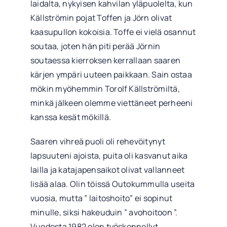
laidalta, nykyisen kahvilan yläpuolelta, kun
Källströmin pojat Toffen ja Jörn olivat
kaasupullon kokoisia. Toffe ei vielä osannut
soutaa, joten hän piti perää Jörnin
soutaessa kierroksen kerrallaan saaren
kärjen ympäri uuteen paikkaan. Sain ostaa
mökin myöhemmin Torolf Källströmiltä,
minkä jälkeen olemme viettäneet perheeni
kanssa kesät mökillä.
Saaren vihreä puoli oli rehevöitynyt
lapsuuteni ajoista, puita oli kasvanut aika
lailla ja katajapensaikot olivat vallanneet
lisää alaa. Olin töissä Outokummulla useita
vuosia, mutta ” laitoshoito” ei sopinut
minulle, siksi hakeuduin ” avohoitoon ”.
Vuodesta 1982 olen työskennellyt