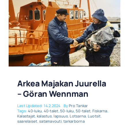
Arkea Majakan Juurella
– Göran Wennman
Last Updated: 14.2.2024
By
Pro Tankar
Tags:
40-luku
,
40-talet
,
50-luku
,
50-talet
,
Fiskarna
,
Kalastajat
,
kalastus
,
lapsuus
,
Lotsarna
,
Luotsit
,
saarelaiset
,
satamavouti
,
tarkarborna