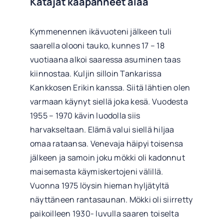
Katajat kaapanneet alaa
Kymmenennen ikävuoteni jälkeen tuli
saarella olooni tauko, kunnes 17 – 18
vuotiaana alkoi saaressa asuminen taas
kiinnostaa. Kuljin silloin Tankarissa
Kankkosen Erikin kanssa. Siitä lähtien olen
varmaan käynyt siellä joka kesä. Vuodesta
1955 – 1970 kävin luodolla siis
harvakseltaan. Elämä valui siellä hiljaa
omaa rataansa. Venevaja häipyi toisensa
jälkeen ja samoin joku mökki oli kadonnut
maisemasta käymiskertojeni välillä.
Vuonna 1975 löysin hieman hyljätyltä
näyttäneen rantasaunan. Mökki oli siirretty
paikoilleen 1930- luvulla saaren toiselta