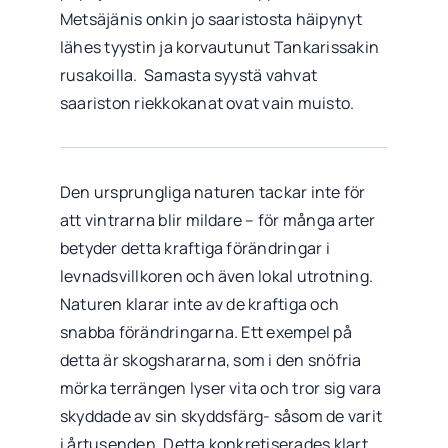
Metsäjänis onkin jo saaristosta häipynyt
lähes tyystin ja korvautunut Tankarissakin
rusakoilla. Samasta syystä vahvat
saariston riekkokanat ovat vain muisto.
Den ursprungliga naturen tackar inte för
att vintrarna blir mildare – för många arter
betyder detta kraftiga förändringar i
levnadsvillkoren och även lokal utrotning.
Naturen klarar inte av de kraftiga och
snabba förändringarna. Ett exempel på
detta är skogshararna, som i den snöfria
mörka terrängen lyser vita och tror sig vara
skyddade av sin skyddsfärg- såsom de varit
i årtusenden. Detta konkretiserades klart