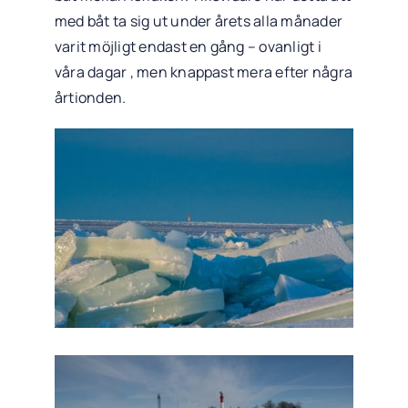
med båt ta sig ut under årets alla månader
varit möjligt endast en gång – ovanligt i
våra dagar , men knappast mera efter några
årtionden.