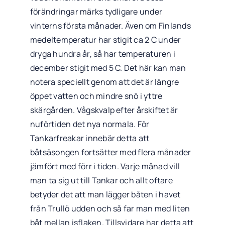
förändringar märks tydligare under
vinterns första månader. Även om Finlands
medeltemperatur har stigit ca 2 C under
dryga hundra år, så har temperaturen i
december stigit med 5 C. Det här kan man
notera speciellt genom att det är längre
öppet vatten och mindre snö i yttre
skärgården. Vågskvalp efter årskiftet är
nuförtiden det nya normala. För
Tankarfreakar innebär detta att
båtsäsongen fortsätter med flera månader
jämfört med förr i tiden. Varje månad vill
man ta sig ut till Tankar och allt oftare
betyder det att man lägger båten i havet
från Trullö udden och så far man med liten
båt mellan isflaken. Tillsvidare har detta att