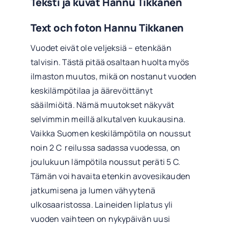
Teksti ja kuvat Hannu Tikkanen
Text och foton Hannu Tikkanen
Vuodet eivät ole veljeksiä – etenkään
talvisin. Tästä pitää osaltaan huolta myös
ilmaston muutos, mikä on nostanut vuoden
keskilämpötilaa ja äärevöittänyt
sääilmiöitä. Nämä muutokset näkyvät
selvimmin meillä alkutalven kuukausina.
Vaikka Suomen keskilämpötila on noussut
noin 2 C reilussa sadassa vuodessa, on
joulukuun lämpötila noussut peräti 5 C.
Tämän voi havaita etenkin avovesikauden
jatkumisena ja lumen vähyytenä
ulkosaaristossa. Laineiden liplatus yli
vuoden vaihteen on nykypäivän uusi