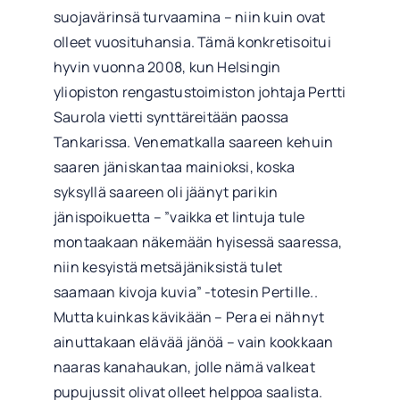
suojavärinsä turvaamina – niin kuin ovat
olleet vuosituhansia. Tämä konkretisoitui
hyvin vuonna 2008, kun Helsingin
yliopiston rengastustoimiston johtaja Pertti
Saurola vietti synttäreitään paossa
Tankarissa. Venematkalla saareen kehuin
saaren jäniskantaa mainioksi, koska
syksyllä saareen oli jäänyt parikin
jänispoikuetta – ”vaikka et lintuja tule
montaakaan näkemään hyisessä saaressa,
niin kesyistä metsäjäniksistä tulet
saamaan kivoja kuvia” -totesin Pertille..
Mutta kuinkas kävikään – Pera ei nähnyt
ainuttakaan elävää jänöä – vain kookkaan
naaras kanahaukan, jolle nämä valkeat
pupujussit olivat olleet helppoa saalista.