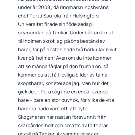
under år 2008 , då ringmärkningsbyråns
chef Pertti Saurola från Helsingfors
Universitet firade sin födelsedag i
skymundan på Tankar. Under båtfärden ut
till holmen skröt jag på öns bestånd av
harar, för på hösten hade två harkullar blivit
kvar på holmen: Även om du inte kommer
att se många fåglar på den frusna ön, så
kommer du att få trevliga bilder av tama
skogsharar, konsterade jag. Men hur det
gick det – Pera såg inte en enda levande
hare – bara en stor duvhök, för vilka de vita
hararna hade varit ett lätt byte.
Skogsharen har nästan försvunnit från
skärgården helt och ersatts av fältharar
också på Tankar. Av samma orsak är