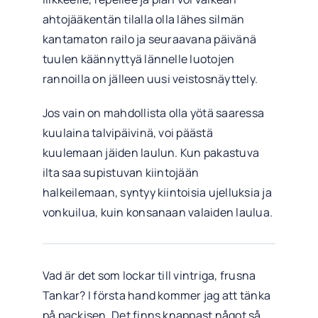
ahtojääkentän tilalla olla lähes silmän
kantamaton railo ja seuraavana päivänä
tuulen käännyttyä lännelle luotojen
rannoilla on jälleen uusi veistosnäyttely.
Jos vain on mahdollista olla yötä saaressa
kuulaina talvipäivinä, voi päästä
kuulemaan jäiden laulun. Kun pakastuva
ilta saa supistuvan kiintojään
halkeilemaan, syntyy kiintoisia ujelluksia ja
vonkuilua, kuin konsanaan valaiden laulua.
Vad är det som lockar till vintriga, frusna
Tankar? I första hand kommer jag att tänka
på packisen. Det finns knappast något så