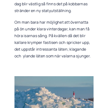
dag blir västlig så finns det på kobbarnas
stränder en ny statyutställning.
Om man bara har möjlighet att övernatta
på ön under klara vinterdagar, kan man få
höra isarnas sång. På kvällen då det blir
kallare krymper fastisen och spricker upp,
det uppstår intressanta läten; klagande
och ylande läten som när valarna sjunger.