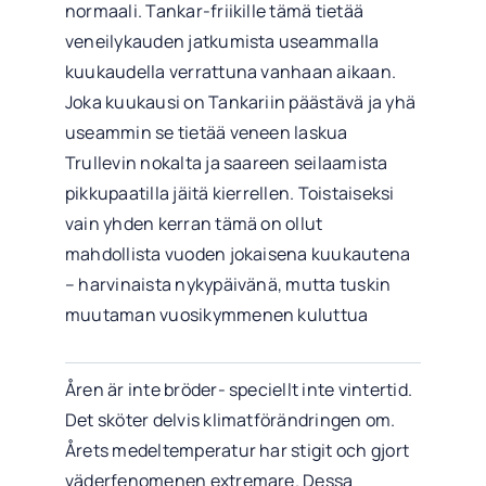
normaali. Tankar-friikille tämä tietää
veneilykauden jatkumista useammalla
kuukaudella verrattuna vanhaan aikaan.
Joka kuukausi on Tankariin päästävä ja yhä
useammin se tietää veneen laskua
Trullevin nokalta ja saareen seilaamista
pikkupaatilla jäitä kierrellen. Toistaiseksi
vain yhden kerran tämä on ollut
mahdollista vuoden jokaisena kuukautena
– harvinaista nykypäivänä, mutta tuskin
muutaman vuosikymmenen kuluttua
Åren är inte bröder- speciellt inte vintertid.
Det sköter delvis klimatförändringen om.
Årets medeltemperatur har stigit och gjort
väderfenomenen extremare. Dessa