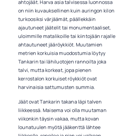
ahtojäät. Harva asia talvisessa luonnossa
on niin kuvauksellinen kuin auringon kilon
turkoosiksi värjäämät, päällekkäin
ajautuneet jäätelit tai monumentaaliset,
uloimmille matalikoille tai kiintojään rajalle
ahtautuneet jääröykkiöt. Muutamien
metrien korkuisia muodostumia löytyy
Tankarin tai lähiluotojen rannoilta joka
talvi, mutta korkeat, jopa pienen
kerrostalon korkuiset röykkiöt ovat
harvinaisia sattumusten summia.
Jäät ovat Tankarin takana läpi talven
liikkeessä. Maisema voi olla muutaman
viikonkin täysin vakaa, mutta kovan
lounatuulen myötä jääkenttä lähtee
liikkeelle, repeilee ja pian voi valkean