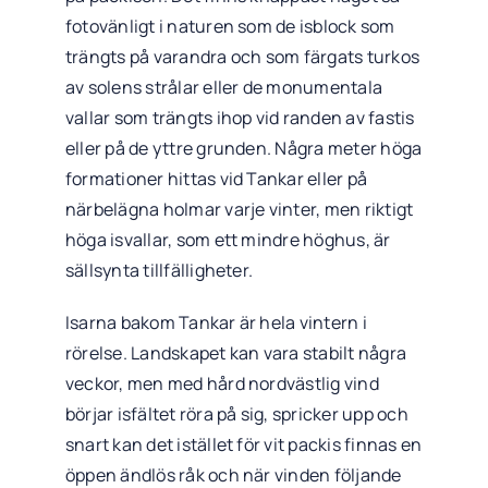
fotovänligt i naturen som de isblock som
trängts på varandra och som färgats turkos
av solens strålar eller de monumentala
vallar som trängts ihop vid randen av fastis
eller på de yttre grunden. Några meter höga
formationer hittas vid Tankar eller på
närbelägna holmar varje vinter, men riktigt
höga isvallar, som ett mindre höghus, är
sällsynta tillfälligheter.
Isarna bakom Tankar är hela vintern i
rörelse. Landskapet kan vara stabilt några
veckor, men med hård nordvästlig vind
börjar isfältet röra på sig, spricker upp och
snart kan det istället för vit packis finnas en
öppen ändlös råk och när vinden följande