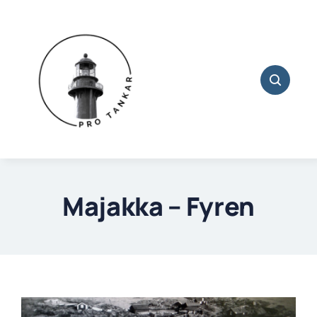
Skip
to
content
Majakka – Fyren