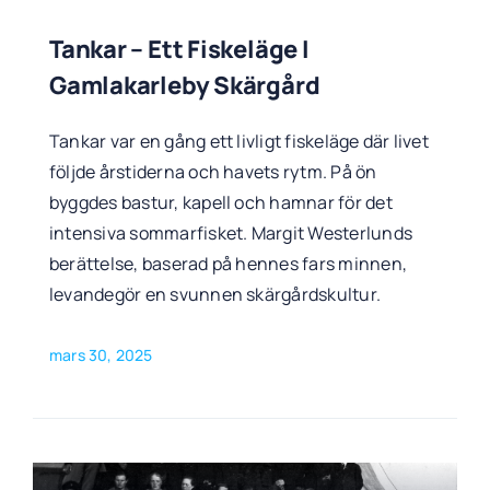
Tankar – Ett Fiskeläge I
Gamlakarleby Skärgård
Tankar var en gång ett livligt fiskeläge där livet
följde årstiderna och havets rytm. På ön
byggdes bastur, kapell och hamnar för det
intensiva sommarfisket. Margit Westerlunds
berättelse, baserad på hennes fars minnen,
levandegör en svunnen skärgårdskultur.
mars 30, 2025