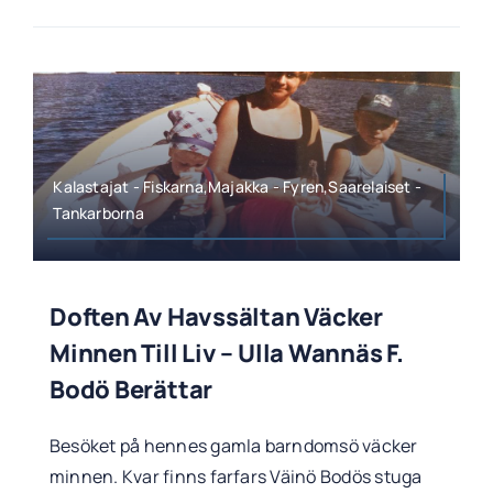
Kalastajat - Fiskarna,Majakka - Fyren,Saarelaiset -
Tankarborna
Doften Av Havssältan Väcker
Minnen Till Liv – Ulla Wannäs F.
Bodö Berättar
Besöket på hennes gamla barndomsö väcker
minnen. Kvar finns farfars Väinö Bodös stuga