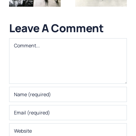
saaristossa
skärgård
Leave A Comment
Comment