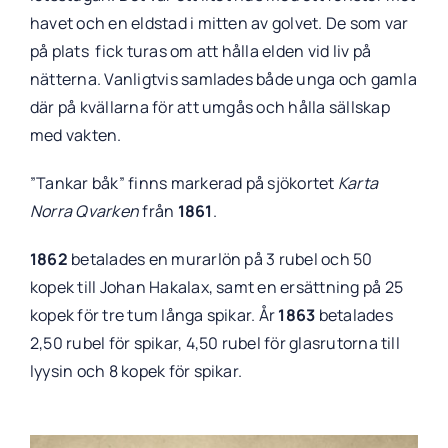
havet och en eldstad i mitten av golvet. De som var
på plats fick turas om att hålla elden vid liv på
nätterna. Vanligtvis samlades både unga och gamla
där på kvällarna för att umgås och hålla sällskap
med vakten.
”Tankar båk” finns markerad på sjökortet
Karta
Norra Qvarken
från
1861
.
1862
betalades en murarlön på 3 rubel och 50
kopek till Johan Hakalax, samt en ersättning på 25
kopek för tre tum långa spikar. År
1863
betalades
2,50 rubel för spikar, 4,50 rubel för glasrutorna till
lyysin och 8 kopek för spikar.