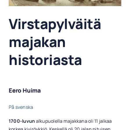
Virstapylväitä
majakan
historiasta
Eero Huima
På svenska
1700-luvun
alkupuolella majakkana oli 11 jalkaa
korkea kiviröykkiö. Keskellä oli 20 jalan pituisen