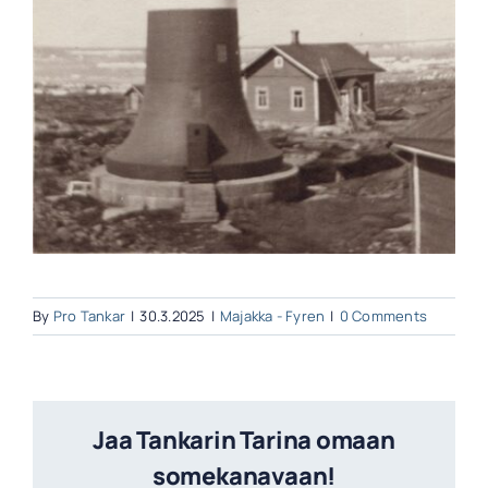
By
Pro Tankar
|
30.3.2025
|
Majakka - Fyren
|
0 Comments
Jaa Tankarin Tarina omaan
somekanavaan!