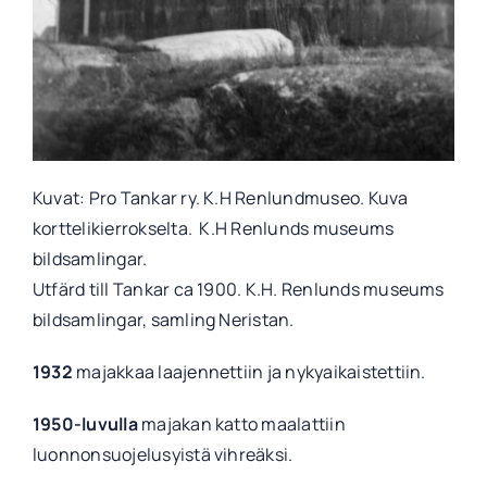
Kuvat: Pro Tankar ry. K.H Renlundmuseo. Kuva
korttelikierrokselta. K.H Renlunds museums
bildsamlingar.
Utfärd till Tankar ca 1900. K.H. Renlunds museums
bildsamlingar, samling Neristan.
1932
majakkaa laajennettiin ja nykyaikaistettiin.
1950-luvulla
majakan katto maalattiin
luonnonsuojelusyistä vihreäksi.