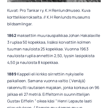
Kuvat: Pro Tankar ry. K.H Renlundmuseo. Kuva
korttelikierrokselta. // K.H Renlunds museums
bildsamlingar.
1862
maksettiin muurauspalkkaa Johan Hakalaxille
3 ruplaa 50 kopekkaa, lisäksi korvattiin kolmen
tuuman nauloista 25 kopekkaa. Vuonna 1963
nauloista ruplia annettiin 2,50, lyysin lasipokista
4,50 ja nauloista 8 kopekkaa.
1889
Kappeli eli kirkko siirrettiin nykyiselle
paikalleen. Samana vuonna valtio ( Venäjä)
rakennutti rautaisen majakan, jonka korkeus on 96
jalkaa eli 27 metriä. Eiffeltornin suunnittelijan
Gustav Eiffelin ” oikea käsi ” Henri Lepaute laati
piirrustuksen. ( Samoin muutaman muun