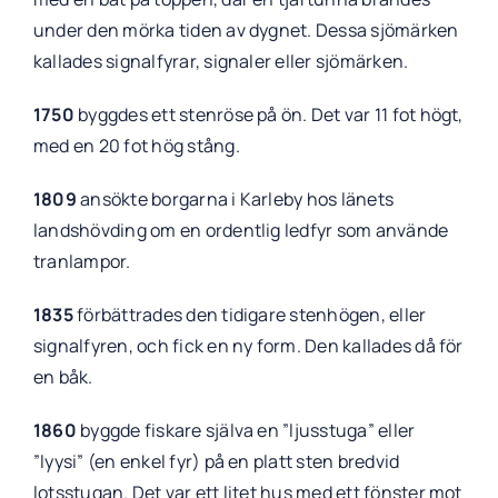
under den mörka tiden av dygnet. Dessa sjömärken
kallades signalfyrar, signaler eller sjömärken.
1750
byggdes ett stenröse på ön. Det var 11 fot högt,
med en 20 fot hög stång.
1809
ansökte borgarna i Karleby hos länets
landshövding om en ordentlig ledfyr som använde
tranlampor.
1835
förbättrades den tidigare stenhögen, eller
signalfyren, och fick en ny form. Den kallades då för
en båk.
1860
byggde fiskare själva en ”ljusstuga” eller
”lyysi” (en enkel fyr) på en platt sten bredvid
lotsstugan. Det var ett litet hus med ett fönster mot