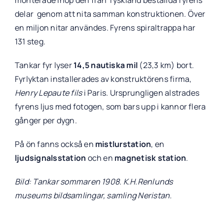
monterade ihop den från Tyskland beställda fyrens
delar genom att nita samman konstruktionen. Över
en miljon nitar användes. Fyrens spiraltrappa har
131 steg.
Tankar fyr lyser
14,5 nautiska mil
(23,3 km) bort.
Fyrlyktan installerades av konstruktörens firma,
Henry Lepaute fils
i Paris. Ursprungligen alstrades
fyrens ljus med fotogen, som bars upp i kannor flera
gånger per dygn.
På ön fanns också en
mistlurstation
, en
ljudsignalsstation
och en
magnetisk station
.
Bild: Tankar sommaren 1908. K.H.Renlunds
museums bildsamlingar, samling Neristan.