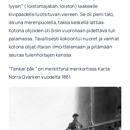
lyysin” ( loistomajakan, loiston) laakealle
kivipaadelle luotsituvan viereen. Se oli pieni talo,
ikkuna merenpuolella, takka keskellä lattiaa.
Kotona olijoiden oli öisin vuorollaan pidettävä tuli
palamassa. Tavallisesti kokoontui nuoret ja vanhat
kotona olijat iltaisin ilmoittelemaan ja pitämään
seuraa tulenhoitajan kanssa.
”Tankar båk ” on merkittynä merikortissa Karta
Norra Qvarken vuodelta 1861.