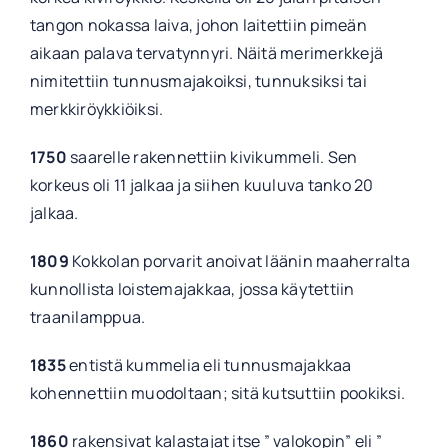
tangon nokassa laiva, johon laitettiin pimeän
aikaan palava tervatynnyri. Näitä merimerkkejä
nimitettiin tunnusmajakoiksi, tunnuksiksi tai
merkkiröykkiöiksi.
1750
saarelle rakennettiin kivikummeli. Sen
korkeus oli 11 jalkaa ja siihen kuuluva tanko 20
jalkaa.
1809
Kokkolan porvarit anoivat läänin maaherralta
kunnollista loistemajakkaa, jossa käytettiin
traanilamppua.
1835
entistä kummelia eli tunnusmajakkaa
kohennettiin muodoltaan; sitä kutsuttiin pookiksi.
1860
rakensivat kalastajat itse ” valokopin” eli ”