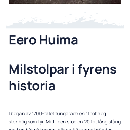
Eero Huima
Milstolpar i fyrens
historia
I början av 1700-talet fungerade en 11 fot hög
stenhög som fyr. Mitt i den stod en 20 fot lång stång
med en båt på toppen, där en tjärtunna brändes