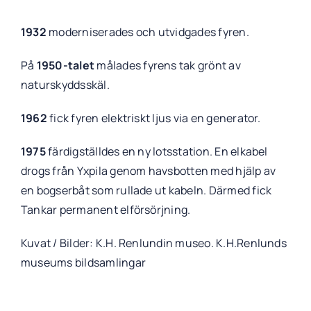
1932
moderniserades och utvidgades fyren.
På
1950-talet
målades fyrens tak grönt av
naturskyddsskäl.
1962
fick fyren elektriskt ljus via en generator.
1975
färdigställdes en ny lotsstation. En elkabel
drogs från Yxpila genom havsbotten med hjälp av
en bogserbåt som rullade ut kabeln. Därmed fick
Tankar permanent elförsörjning.
Kuvat / Bilder: K.H. Renlundin museo. K.H.Renlunds
museums bildsamlingar