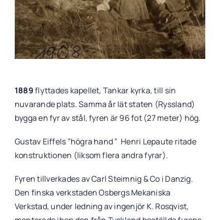
1889
flyttades kapellet, Tankar kyrka, till sin
nuvarande plats. Samma år lät staten (Ryssland)
bygga en fyr av stål, fyren är 96 fot (27 meter) hög.
Gustav Eiffels ”högra hand ” Henri Lepaute ritade
konstruktionen (liksom flera andra fyrar).
Fyren tillverkades av Carl Steimnig & Co i Danzig.
Den finska verkstaden Osbergs Mekaniska
Verkstad, under ledning av ingenjör K. Rosqvist,