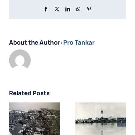
Facebook
X
LinkedIn
WhatsApp
Pinterest
About the Author:
Pro Tankar
Related Posts
Tankar –
Tankar – ett
kalastajakylä
fiskeläge i
Kokkolan
Gamlakarle