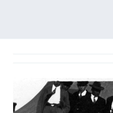
View
Larger
Image