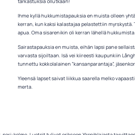
tarkastuksia ollutkaan!
Ihme kyllä hukkumistapauksia en muista olleen yhtään
kerran, kun kaksi kalastajaa pelastettiin myrskystä. T
apua. Oma sisarenikin oli kerran lähellä hukkumista
Sairastapauksia en muista, eihän lapsi pane sellaista
varvasta sijoiltaan. Isä vei kiireesti kaupunkiin Lång
tunnettu kokkolalainen ”kansanparantaja”, jäsenkor
Yleensä lapset saivat liikkua saarella melko vapaast
merta.
pari-kolme. Luotsit tulivat erikseen Ykspihlajasta tarvittaessa