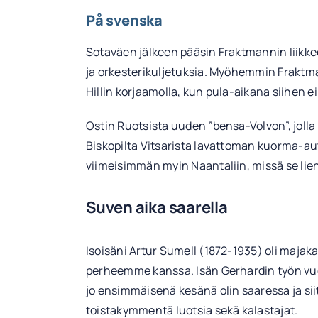
På svenska
Sotaväen jälkeen pääsin Fraktmannin liikkee
ja orkesterikuljetuksia. Myöhemmin Fraktma
Hillin korjaamolla, kun pula-aikana siihen e
Ostin Ruotsista uuden ”bensa-Volvon”, jol
Biskopilta Vitsarista lavattoman kuorma-aut
viimeisimmän myin Naantaliin, missä se lien
Suven aika saarella
Isoisäni Artur Sumell (1872-1935) oli majak
perheemme kanssa. Isän Gerhardin työn vuok
jo ensimmäisenä kesänä olin saaressa ja si
toistakymmentä luotsia sekä kalastajat.