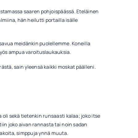
omistamassa saaren pohjoispäässä. Eteläinen
almiina, hän heilutti portailla isälle
käsavua meidänkin puolellemme. Koneilla
n myös ampua varoituslaukauksia.
rästä, sain yleensä kaikki moskat päälleni.
 oli sekä tietenkin runsaasti kalaa; joko itse
tiin joko aivan rannasta tai noin sadan
ilakoita, simppuja ynnä muuta.