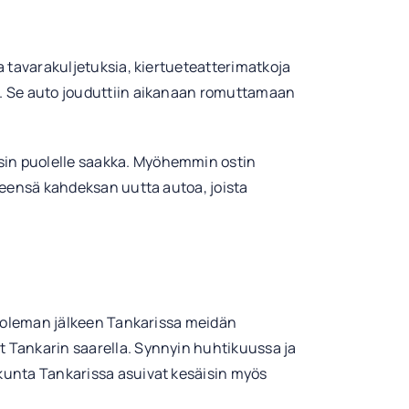
a tavarakuljetuksia, kiertueteatterimatkoja
na. Se auto jouduttiin aikanaan romuttamaan
sin puolelle saakka. Myöhemmin ostin
hteensä kahdeksan uutta autoa, joista
 kuoleman jälkeen Tankarissa meidän
t Tankarin saarella. Synnyin huhtikuussa ja
ökunta Tankarissa asuivat kesäisin myös