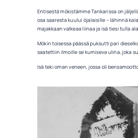
Entisestä mökistämme Tankarissa on jäljellä
osa saaresta kuului öjalaisille – lähinnä kalast
majakkaan valkeaa liinaa ja isä tiesi tulla a
Mökin toisessa päässä puksutti pari dieselk
saatettiin ilmoille se kumiseva ulina, joka 
Isä teki oman veneen, jossa oli bensamoottor