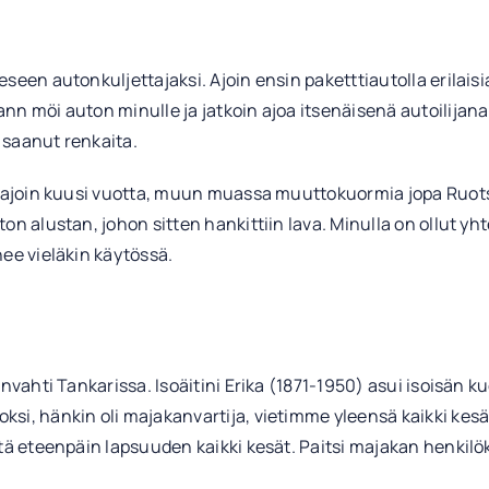
seen autonkuljettajaksi. Ajoin ensin paketttiautolla erilaisi
nn möi auton minulle ja jatkoin ajoa itsenäisenä autoilija
i saanut renkaita.
la ajoin kuusi vuotta, muun muassa muuttokuormia jopa Ruot
on alustan, johon sitten hankittiin lava. Minulla on ollut y
ee vieläkin käytössä.
anvahti Tankarissa. Isoäitini Erika (1871-1950) asui isoisän
si, hänkin oli majakanvartija, vietimme yleensä kaikki kesä
itä eteenpäin lapsuuden kaikki kesät. Paitsi majakan henkil