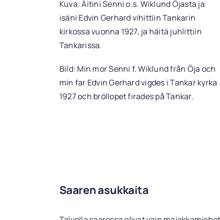
Kuva: Äitini Senni o.s. Wiklund Öjasta ja
isäni Edvin Gerhard vihittiin Tankarin
kirkossa vuonna 1927, ja häitä juhlittiin
Tankarissa.
Bild: Min mor Senni f. Wiklund från Öja och
min far Edvin Gerhard vigdes i Tankar kyrka
1927 och bröllopet firades på Tankar.
Saaren asukkaita
Talvella saaressa olivat vain majakkamiehet, 