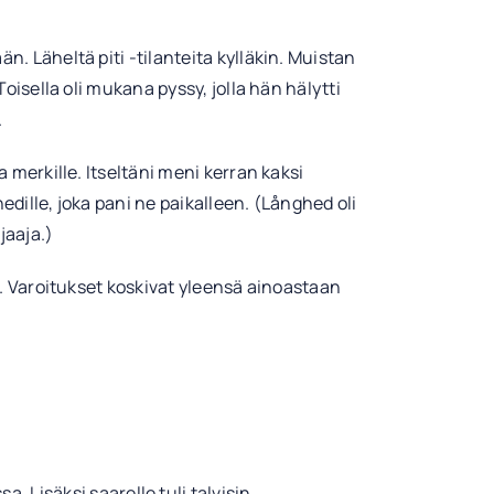
. Läheltä piti -tilanteita kylläkin. Muistan
oisella oli mukana pyssy, jolla hän hälytti
.
 merkille. Itseltäni meni kerran kaksi
hedille, joka pani ne paikalleen. (Långhed oli
jaaja.)
i. Varoitukset koskivat yleensä ainoastaan
. Lisäksi saarelle tuli talvisin