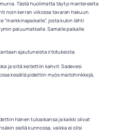
 munia. Tästä huolimatta täytyi mantereelta
hti noin kerran viikossa tavaran hakuun.
 ”markkinapaikalle”, josta kukin lähti
ymin paluumatkalle. Samalle paikalle
rantaan ajautuneista irtotukeista.
oka ja siitä keitettiin kahvit. Sadevesi
, jossa kesällä pidettiin myös maitohinkkejä,
ettiin hänen tuloaikansa ja kaikki olivat
kin siellä kunnossa, vaikka ei olisi