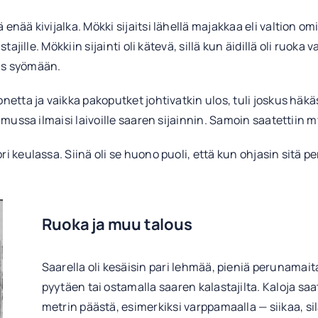
 enää kivijalka. Mökki sijaitsi lähellä majakkaa eli valtion 
ajille. Mökkiin sijainti oli kätevä, sillä kun äidillä oli ruoka v
las syömään.
onetta ja vaikka pakoputket johtivatkin ulos, tuli joskus hä
sumussa ilmaisi laivoille saaren sijainnin. Samoin saatettii
i keulassa. Siinä oli se huono puoli, että kun ohjasin sitä pe
Ruoka ja muu talous
Saarella oli kesäisin pari lehmää, pieniä perunamaita
pyytäen tai ostamalla saaren kalastajilta. Kaloja saa
metrin päästä, esimerkiksi varppamaalla — siikaa, s