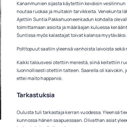
Kananmunien sijasta käytettiin keväisin vesilinnun
noutaa ruokaa ja muitakin tarvikkeita. Venekunta lä
Ajettiin Suntia Pakkahuoneenkadun kohdalla olevalle
toimittamaan asioita ja määräajan kuluessa keräänt
Suntissa myös kalastajat toivat kalansa myytäväksi.
Polttopuut saatiin yleensä vanhoista laivoista sekä 
Kaikki talousvesi otettiin merestä, siinä keitettiin ru
luonnollisesti otettiin talteen. Saarella oli kaivokin
ettei maito happanisi.
Tarkastuksia
Oulusta tuli tarkastaja kerran vuodessa. Yleensä tied
kunnossa hänen saapuessaan. Olivathan asiat yleensä