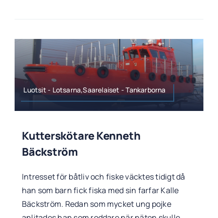
Luotsit - Lotsarna,Saarelaiset - Tankarborna
Kutterskötare Kenneth
Bäckström
Intresset för båtliv och fiske väcktes tidigt då
han som barn fick fiska med sin farfar Kalle
Bäckström. Redan som mycket ung pojke
anlitades han som roddare när näten skulle