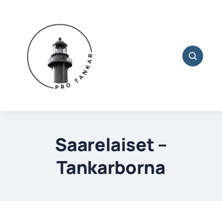
Skip
to
content
Saarelaiset –
Tankarborna