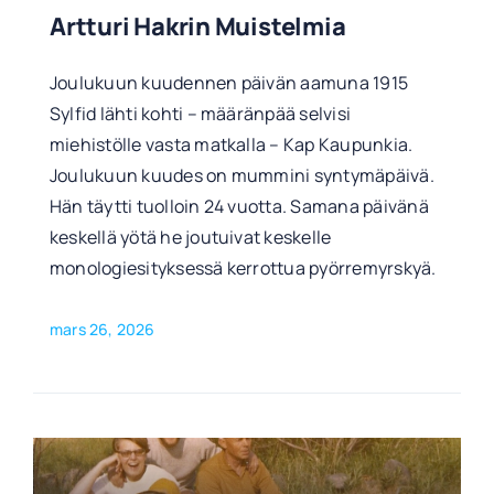
Artturi Hakrin Muistelmia
Joulukuun kuudennen päivän aamuna 1915
Sylfid lähti kohti – määränpää selvisi
miehistölle vasta matkalla – Kap Kaupunkia.
Joulukuun kuudes on mummini syntymäpäivä.
Hän täytti tuolloin 24 vuotta. Samana päivänä
keskellä yötä he joutuivat keskelle
monologiesityksessä kerrottua pyörremyrskyä.
mars 26, 2026