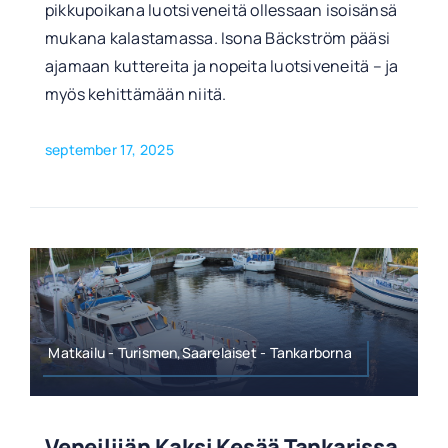
pikkupoikana luotsiveneitä ollessaan isoisänsä
mukana kalastamassa. Isona Bäckström pääsi
ajamaan kuttereita ja nopeita luotsiveneitä – ja
myös kehittämään niitä.
september 17, 2025
Matkailu - Turismen,Saarelaiset - Tankarborna
Veneilijän Kaksi Kesää Tankarissa