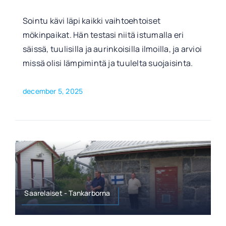
Sointu kävi läpi kaikki vaihtoehtoiset
mökinpaikat. Hän testasi niitä istumalla eri
säissä, tuulisilla ja aurinkoisilla ilmoilla, ja arvioi
missä olisi lämpimintä ja tuulelta suojaisinta.
december 5, 2025
Saarelaiset - Tankarborna