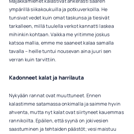
Majakkamiehet kalastivat ahkerasti saaren
ympärillä siikakoukuilla ja potkuverkoilla. He
tunsivat vedet kuin omat taskunsa ja tiesivät
tarkalleen, millä tuulella verkot kannatti laskea
mihinkin kohtaan. Vaikka me yritimme joskus
katsoa mallia, emme me saaneet kalaa samalla
tavalla – heille tuntui nousevan aina juuri sen
verran kuin tarvittiin.
Kadonneet kalat ja harrilauta
Nykyään rannat ovat muuttuneet. Ennen
kalastimme satamassa onkimalla ja saimme hyvin
ahventa, mutta nyt kalat ovat siirtyneet kauemmas
rannikoilta. Epäilen, että syynä on jokivesien
saastuminen ja tehtaiden päästöt; vesi maistuu