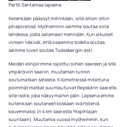
Pertti Santamaa lapsena.
tietenkään päässyt mihinkään, sillä silloin oltiin
pihapiireissä. Myöhemmin saimme soutaa siinä
lahdessa, josta satamaan mennään. Kun aikuiset
viimein näkivät, että osaamme todella soutaa,
saimme luvan soutaa Tudesbergiin asti.
Meidän elinpiirimme rajoittui siihen saareen ja sitä
ympäröiviin saariin, muutaman tunnin
soutumatkan säteelle. Kilometreissä mitattuna
pisimmät matkat suuntautuivat Repskärin saarelle,
sille isolle, joka näkyy maihin päin. Lapsena emme
kuitenkaan soutaneet koskaan svartsteniä
kauemmaksi (n 4 km saaresta Ykspihlajan
suuntaan). Muutamia vuosia myöhemmin, kun