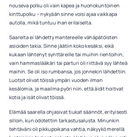
nouseva polku oli vain kapea ja huonokuntoinen
kinttupolku – nykyään sinne voisi ajaa vaikkapa
autolla, mikä tuntuu ihan erilaiselta.
Saarelta ei lähdetty mantereelle vähäpätöisten
asioiden takia. Sinne jäätiin koko kesäksi, eikä
kukaan lähtenyt synttäreille tai muihin rientoihin;
vain hammaslääkäri tai parturi oli riittävä syy lähteä
maihin. Se oli iso rumbansa, jos jonnekin lähdettiin.
Luotsit olivat töissä ympäri vuoden ilman
kesälomia, ja maailma pyöri niin, että äidit hoitivat
kotia ja isät olivat töissä.
Elämää saarella ohjasivat tiukat säännöt, erityisesti
silloin, kun odotettiin tarkastusalusta. Minunkin
tehtäväni oli pikkupoikana vahtia, näkyykö merellä