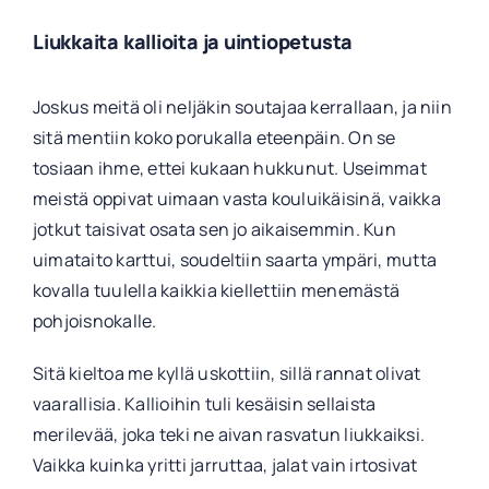
Liukkaita kallioita ja uintiopetusta
Joskus meitä oli neljäkin soutajaa kerrallaan, ja niin
sitä mentiin koko porukalla eteenpäin. On se
tosiaan ihme, ettei kukaan hukkunut. Useimmat
meistä oppivat uimaan vasta kouluikäisinä, vaikka
jotkut taisivat osata sen jo aikaisemmin. Kun
uimataito karttui, soudeltiin saarta ympäri, mutta
kovalla tuulella kaikkia kiellettiin menemästä
pohjoisnokalle.
Sitä kieltoa me kyllä uskottiin, sillä rannat olivat
vaarallisia. Kallioihin tuli kesäisin sellaista
merilevää, joka teki ne aivan rasvatun liukkaiksi.
Vaikka kuinka yritti jarruttaa, jalat vain irtosivat