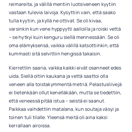
reimareita, ja välillä mentiin luotsiveneen kyytiin
vastaan tulevia laivoja. Kysyttiin vain, että saako
tulla kyytiin, ja kyllä ne ottivat. Se oli kivaa,
varsinkin kun vene hyppyytti aalloilla ja roiski vettä
– se hytkyi kuin kenguru siellä mennessään. Se oli
oma elämyksensä, vaikka välillä katsottiinkin, että
kummasti sitä selvittiin hengissä takaisin.
Kierrettiin saaria, vaikka kaikki eivät osanneet edes
uida. Siellä oltiin kaukana ja vettä saattoi olla
veneen alla toistakymmentä metriä. Pelastusliivejä
ei tietenkään ollut kenelläkään, mutta se tiedettiin,
että veneessä pitää istua – seistä ei saanut.
Paikkaa vaihdettiin matalana, kun soutaja väsyi ja
toinen tuli tilalle. Yleensä meitä oli aina kaksi
kerrallaan airoissa.