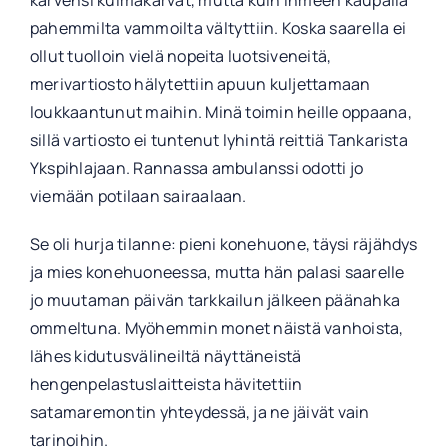
kärvensi kulmakarvat, mutta kuin ihmeen kaupalla
pahemmilta vammoilta vältyttiin. Koska saarella ei
ollut tuolloin vielä nopeita luotsiveneitä,
merivartiosto hälytettiin apuun kuljettamaan
loukkaantunut maihin. Minä toimin heille oppaana,
sillä vartiosto ei tuntenut lyhintä reittiä Tankarista
Ykspihlajaan. Rannassa ambulanssi odotti jo
viemään potilaan sairaalaan.
Se oli hurja tilanne: pieni konehuone, täysi räjähdys
ja mies konehuoneessa, mutta hän palasi saarelle
jo muutaman päivän tarkkailun jälkeen päänahka
ommeltuna. Myöhemmin monet näistä vanhoista,
lähes kidutusvälineiltä näyttäneistä
hengenpelastuslaitteista hävitettiin
satamaremontin yhteydessä, ja ne jäivät vain
tarinoihin.