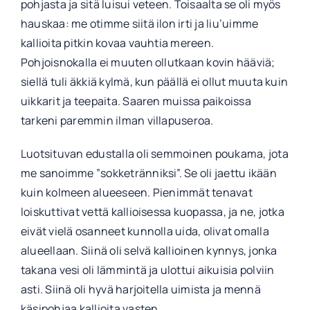
pohjasta ja sitä luisui veteen. Toisaalta se oli myös
hauskaa: me otimme siitä ilon irti ja liu’uimme
kallioita pitkin kovaa vauhtia mereen.
Pohjoisnokalla ei muuten ollutkaan kovin hääviä;
siellä tuli äkkiä kylmä, kun päällä ei ollut muuta kuin
uikkarit ja teepaita. Saaren muissa paikoissa
tarkeni paremmin ilman villapuseroa.
Luotsituvan edustalla oli semmoinen poukama, jota
me sanoimme ”sokketränniksi”. Se oli jaettu ikään
kuin kolmeen alueeseen. Pienimmät tenavat
loiskuttivat vettä kallioisessa kuopassa, ja ne, jotka
eivät vielä osanneet kunnolla uida, olivat omalla
alueellaan. Siinä oli selvä kallioinen kynnys, jonka
takana vesi oli lämmintä ja ulottui aikuisia polviin
asti. Siinä oli hyvä harjoitella uimista ja mennä
käsipohjaa kallioita vasten.