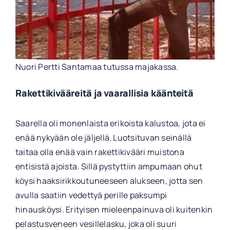
Nuori Pertti Santamaa tutussa majakassa.
Rakettikivääreitä ja vaarallisia käänteitä
Saarella oli monenlaista erikoista kalustoa, jota ei
enää nykyään ole jäljellä. Luotsituvan seinällä
taitaa olla enää vain rakettikivääri muistona
entisistä ajoista. Sillä pystyttiin ampumaan ohut
köysi haaksirikkoutuneeseen alukseen, jotta sen
avulla saatiin vedettyä perille paksumpi
hinausköysi. Erityisen mieleenpainuva oli kuitenkin
pelastusveneen vesillelasku, joka oli suuri