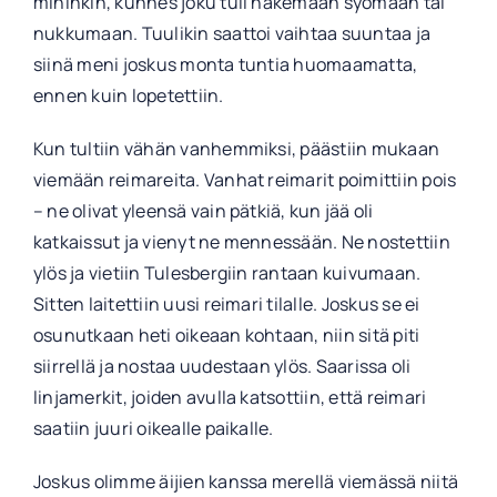
mihinkin, kunnes joku tuli hakemaan syömään tai
nukkumaan. Tuulikin saattoi vaihtaa suuntaa ja
siinä meni joskus monta tuntia huomaamatta,
ennen kuin lopetettiin.
Kun tultiin vähän vanhemmiksi, päästiin mukaan
viemään reimareita. Vanhat reimarit poimittiin pois
– ne olivat yleensä vain pätkiä, kun jää oli
katkaissut ja vienyt ne mennessään. Ne nostettiin
ylös ja vietiin Tulesbergiin rantaan kuivumaan.
Sitten laitettiin uusi reimari tilalle. Joskus se ei
osunutkaan heti oikeaan kohtaan, niin sitä piti
siirrellä ja nostaa uudestaan ylös. Saarissa oli
linjamerkit, joiden avulla katsottiin, että reimari
saatiin juuri oikealle paikalle.
Joskus olimme äijien kanssa merellä viemässä niitä