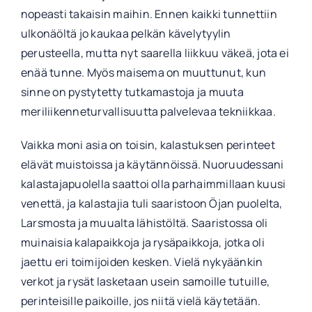
nopeasti takaisin maihin. Ennen kaikki tunnettiin
ulkonäöltä jo kaukaa pelkän kävelytyylin
perusteella, mutta nyt saarella liikkuu väkeä, jota ei
enää tunne. Myös maisema on muuttunut, kun
sinne on pystytetty tutkamastoja ja muuta
meriliikenneturvallisuutta palvelevaa tekniikkaa.
Vaikka moni asia on toisin, kalastuksen perinteet
elävät muistoissa ja käytännöissä. Nuoruudessani
kalastajapuolella saattoi olla parhaimmillaan kuusi
venettä, ja kalastajia tuli saaristoon Öjan puolelta,
Larsmosta ja muualta lähistöltä. Saaristossa oli
muinaisia kalapaikkoja ja rysäpaikkoja, jotka oli
jaettu eri toimijoiden kesken. Vielä nykyäänkin
verkot ja rysät lasketaan usein samoille tutuille,
perinteisille paikoille, jos niitä vielä käytetään.