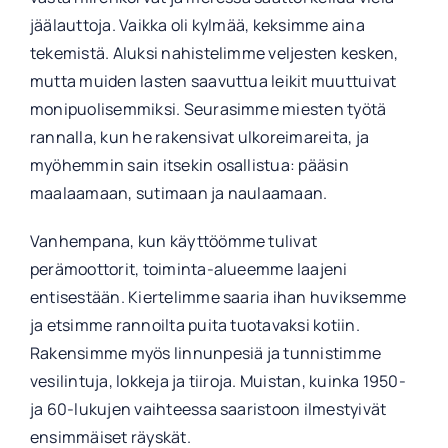
jäälauttoja. Vaikka oli kylmää, keksimme aina
tekemistä. Aluksi nahistelimme veljesten kesken,
mutta muiden lasten saavuttua leikit muuttuivat
monipuolisemmiksi. Seurasimme miesten työtä
rannalla, kun he rakensivat ulkoreimareita, ja
myöhemmin sain itsekin osallistua: pääsin
maalaamaan, sutimaan ja naulaamaan.
Vanhempana, kun käyttöömme tulivat
perämoottorit, toiminta-alueemme laajeni
entisestään. Kiertelimme saaria ihan huviksemme
ja etsimme rannoilta puita tuotavaksi kotiin.
Rakensimme myös linnunpesiä ja tunnistimme
vesilintuja, lokkeja ja tiiroja. Muistan, kuinka 1950-
ja 60-lukujen vaihteessa saaristoon ilmestyivät
ensimmäiset räyskät.