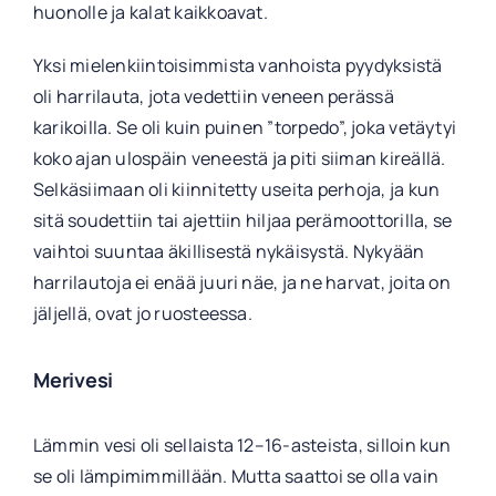
huonolle ja kalat kaikkoavat.
Yksi mielenkiintoisimmista vanhoista pyydyksistä
oli harrilauta, jota vedettiin veneen perässä
karikoilla. Se oli kuin puinen ”torpedo”, joka vetäytyi
koko ajan ulospäin veneestä ja piti siiman kireällä.
Selkäsiimaan oli kiinnitetty useita perhoja, ja kun
sitä soudettiin tai ajettiin hiljaa perämoottorilla, se
vaihtoi suuntaa äkillisestä nykäisystä. Nykyään
harrilautoja ei enää juuri näe, ja ne harvat, joita on
jäljellä, ovat jo ruosteessa.
Merivesi
Lämmin vesi oli sellaista 12–16-asteista, silloin kun
se oli lämpimimmillään. Mutta saattoi se olla vain