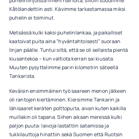
puhelinlinjoissa ilmeni häiriöitä, silloin soudimme
Kåtölandettiin asti. Kävimme tarkastamassa miksi
puhelin ei toiminut.
Metsässä kulki kaksi puhelinlankaa, ja paikalliset
kaatoivat puita aina ”hyväntahtoisesti” suoraan
linjan päälle. Tuntui siltä, että se oli sellaista pientä
kiusantekoa – kun valtiota kerran sai kiusata.
Muuten pysyttelimme parin kilometrin säteellä
Tankarista.
Keväisin ensimmäinen työ saareen menon jälkeen
oli rantojen kiertäminen. Kiersimme Tankarin ja
lähisaaret keräten polttopuita, aivan kuten kaikilla
muillakin oli tapana. Siihen aikaan meressä kulki
paljon puuta: laivoja lastattiin satamissa ja
tukkilauttoja hinattiin sekä Suomen että Ruotsin