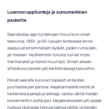
Luonnon oppitunteja ja sumumerkkien
pauketta
Saaristossa oppi tuntemaan linnut kuin omat
taskunsa. 1950- ja 60-lukujen taitteessa sinne
saapuivat ensimmäiset räyskät, joiden ruma ääni
jäi mieleen. Myöhemmin tutuiksi tulivat myös
meriharakat ja monet muut lajit. Siihen aikaan
yhteiskoululaisten piti kerätä kasveja kasvioihin.
Päivät saarella kuluivat nopeasti erilaisten
puuhastelujen parissa. Majakanmäellä meillä oli
kaikenlaisia pelejä ja leikkejä, vaikka välillä meidät
komennettiin sieltä pois. Majakkamiesten piti saada
nukkua rauhassa työvuorojensa välillä, ja meidän