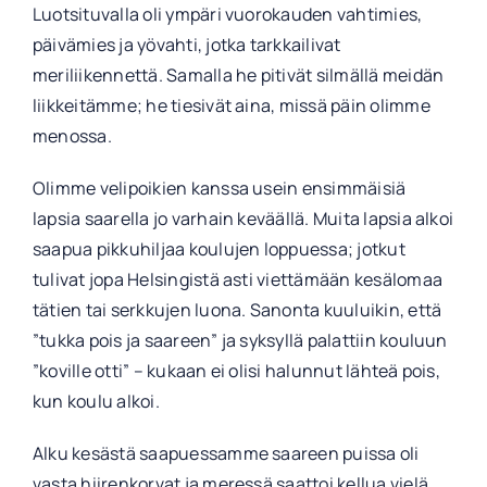
Luotsituvalla oli ympäri vuorokauden vahtimies,
päivämies ja yövahti, jotka tarkkailivat
meriliikennettä. Samalla he pitivät silmällä meidän
liikkeitämme; he tiesivät aina, missä päin olimme
menossa.
Olimme velipoikien kanssa usein ensimmäisiä
lapsia saarella jo varhain keväällä. Muita lapsia alkoi
saapua pikkuhiljaa koulujen loppuessa; jotkut
tulivat jopa Helsingistä asti viettämään kesälomaa
tätien tai serkkujen luona. Sanonta kuuluikin, että
”tukka pois ja saareen” ja syksyllä palattiin kouluun
”koville otti” – kukaan ei olisi halunnut lähteä pois,
kun koulu alkoi.
Alku kesästä saapuessamme saareen puissa oli
vasta hiirenkorvat ja meressä saattoi kellua vielä