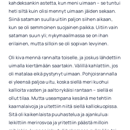
kahdeksankin astetta, kun meni uimaan – se tuntui
heti siltä kuin olisi mennyt uimaan jäiden sekaan.
Siinä sataman suulla uitiin paljon siihen aikaan,
kun se oli semmoinen suojainen paikka. Uitiin vain
sataman suun yli; nykymaailmassa se on ihan
erilainen, mutta silloin se oli sopivan levyinen.
Oli kiva mennä rannalta toiselle, ja joskus lähdettiin
uimalla kiertämään saartakin. Välillä kahlattiin, jos
oli matalaa eikä pystynyt uimaan. Pohjoisrannalla
ei yleensä paljoa uitu, koska siellä meri kuohui
kallioita vasten ja aalto rykäisi rantaan – siellä ei
ollut tilaa. Mutta useampana kesänä me tehtiin
kaarnalaivoja ja uitettiin niitä siellä kalliokuopissa.
Sitä oli kaikenlaista puuhastelua ja ajankulua:
leikittiin merirosvoa ja yritettiin päästä milloin