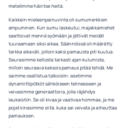
metelimme häiritse heitä.
Kaikkein mieleenpainuvinta oli sumumerkkien
ampuminen. Kun sumu laskeutui, majakkamiehet
saattoivat mennä syömään ja jättivät meidät
tuuraamaan siksi aikaa. Säännöissä oli määrätty
tarkka aikaväli, jolloin kaksi pamausta piti kuulua.
Seurasimme kellosta tarkasti ajan kulumista,
milloin seuraava kaksois pamaus pitää tehdä. Me
saimme osallistua talkoisiin: asetimme
dynamiittipötköt sähköiseen telineeseen ja
veivasimme generaattoria, jolla räjähdys
laukaistiin. Se oli kivaa ja vaativaa hommaa, ja me
pojat kinasimme siitä, kuka sai veivata ja aiheuttaa
pamauksen.