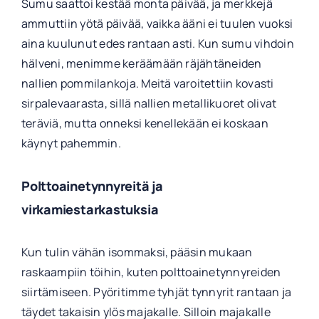
Sumu saattoi kestää monta päivää, ja merkkejä
ammuttiin yötä päivää, vaikka ääni ei tuulen vuoksi
aina kuulunut edes rantaan asti. Kun sumu vihdoin
hälveni, menimme keräämään räjähtäneiden
nallien pommilankoja. Meitä varoitettiin kovasti
sirpalevaarasta, sillä nallien metallikuoret olivat
teräviä, mutta onneksi kenellekään ei koskaan
käynyt pahemmin.
Polttoainetynnyreitä ja
virkamiestarkastuksia
Kun tulin vähän isommaksi, pääsin mukaan
raskaampiin töihin, kuten polttoainetynnyreiden
siirtämiseen. Pyöritimme tyhjät tynnyrit rantaan ja
täydet takaisin ylös majakalle. Silloin majakalle