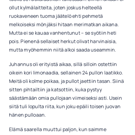
ollut kylmälaitteita, joten joskus helteellä
ruokaveneen tuoma jäätelö ehti pehmetä
melkoiseksi mönjäksi hitaan merimatkan aikana.
Mutta ei se kauaa vanhentunut – se syötiin heti
pois. Pienenä sellaiset herkut olivat harvinaisia,
mutta myöhemmin niitä alkoi saada useammin.
Juhannus oli erityistä aikaa, sillä silloin ostettiin
oikein kori limonaadia, sellainen 24 pullon laatikko.
Meitä oli kolme poikaa, ja pullot jaettiin tasan. Siinä
sitten pihtailtiin ja katsottiin, kuka pystyy
säästämään omia pullojaan viimeiseksi asti. Usein
siitä tuli lopulta riita, kun joku epäili toisen juovan
hänen pulloaan.
Elämä saarella muuttui paljon, kun saimme