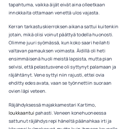
tapahtuma, vaikka äijät eivät aina olleetkaan
innokkaita ottamaan venettä ulos vajasta.
Kerran tarkastuskierroksen aikana sattui kuitenkin
jotain, mikä olisi voinut päättyä todella huonosti.
Olimme juuri syömässä, kun koko saari heilahti
valtavan pamauksen voimasta. Äidillä oli heti
ensimmäisenä huoli meistä lapsista, mutta pian
selvisi, että pelastusvene oli syttynyt palamaan ja
räjähtänyt. Vene syttyi niin rajusti, ettei ovia
ehditty edes avata, vaan se työnnettiin suoraan
ovien läpi veteen.
Räjähdyksessä majakkamestari Kartimo
,
loukkaantui
pahasti. Veneen konehuoneessa
sattunut räjähdys repi häneltä päänahkaa irti ja