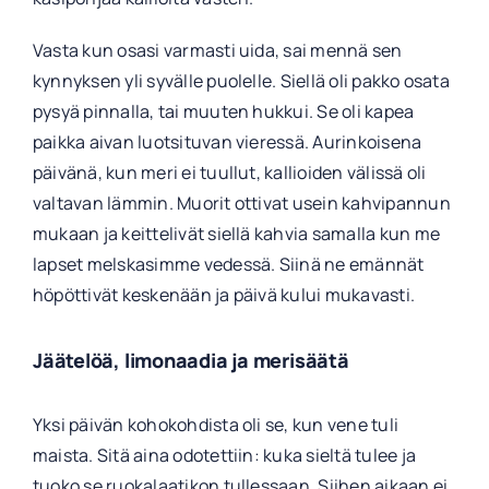
Vasta kun osasi varmasti uida, sai mennä sen
kynnyksen yli syvälle puolelle. Siellä oli pakko osata
pysyä pinnalla, tai muuten hukkui. Se oli kapea
paikka aivan luotsituvan vieressä. Aurinkoisena
päivänä, kun meri ei tuullut, kallioiden välissä oli
valtavan lämmin. Muorit ottivat usein kahvipannun
mukaan ja keittelivät siellä kahvia samalla kun me
lapset melskasimme vedessä. Siinä ne emännät
höpöttivät keskenään ja päivä kului mukavasti.
Jäätelöä, limonaadia ja merisäätä
Yksi päivän kohokohdista oli se, kun vene tuli
maista. Sitä aina odotettiin: kuka sieltä tulee ja
tuoko se ruokalaatikon tullessaan. Siihen aikaan ei