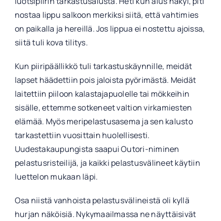
luotsipiirin tarkastusalusta. Heti kun alus näkyi, piti
nostaa lippu salkoon merkiksi siitä, että vahtimies
on paikalla ja hereillä. Jos lippua ei nostettu ajoissa,
siitä tuli kova tilitys.
Kun piiripäällikkö tuli tarkastuskäynnille, meidät
lapset häädettiin pois jaloista pyörimästä. Meidät
laitettiin piiloon kalastajapuolelle tai mökkeihin
sisälle, ettemme sotkeneet valtion virkamiesten
elämää. Myös meripelastusasema ja sen kalusto
tarkastettiin vuosittain huolellisesti.
Uudestakaupungista saapui Outori-niminen
pelastusristeilijä, ja kaikki pelastusvälineet käytiin
luettelon mukaan läpi.
Osa niistä vanhoista pelastusvälineistä oli kyllä
hurjan näköisiä. Nykymaailmassa ne näyttäisivät