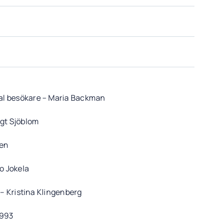
al besökare – Maria Backman
ngt Sjöblom
nen
o Jokela
 – Kristina Klingenberg
1993