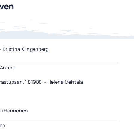
iven
 – Kristina Klingenberg
 Antere
rastupaan. 1.8.1988. – Helena Mehtälä
ani Hannonen
nen