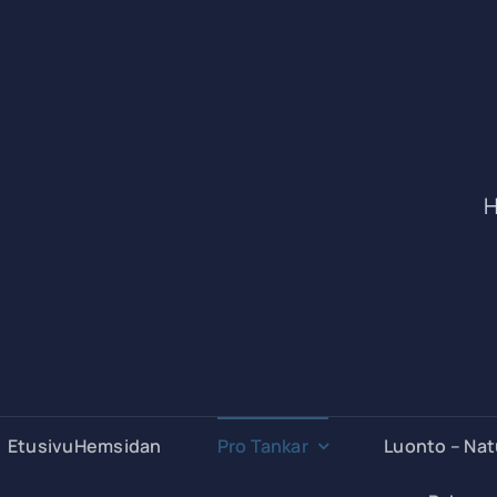
H
EtusivuHemsidan
Pro Tankar
Luonto – Na