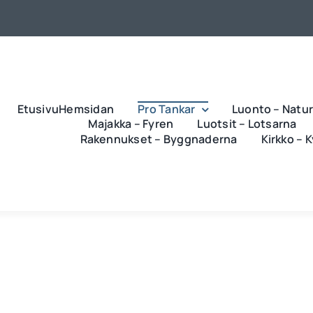
EtusivuHemsidan
Pro Tankar
Luonto – Natu
Majakka – Fyren
Luotsit – Lotsarna
Rakennukset – Byggnaderna
Kirkko – 