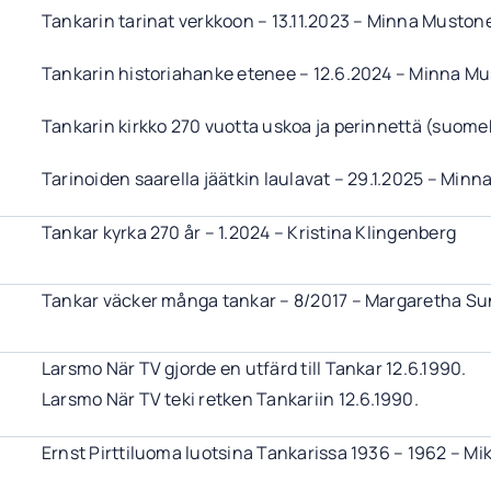
Tankarin tarinat verkkoon – 13.11.2023 – Minna Muston
Tankarin historiahanke etenee – 12.6.2024 – Minna M
Tankarin kirkko 270 vuotta uskoa ja perinnettä (suomek
Tarinoiden saarella jäätkin laulavat – 29.1.2025 – Min
Tankar kyrka 270 år – 1.2024 – Kristina Klingenberg
Tankar väcker många tankar – 8/2017 – Margaretha Su
Larsmo När TV gjorde en utfärd till Tankar 12.6.1990.
Larsmo När TV teki retken Tankariin 12.6.1990.
Ernst Pirttiluoma luotsina Tankarissa 1936 – 1962 – Mi