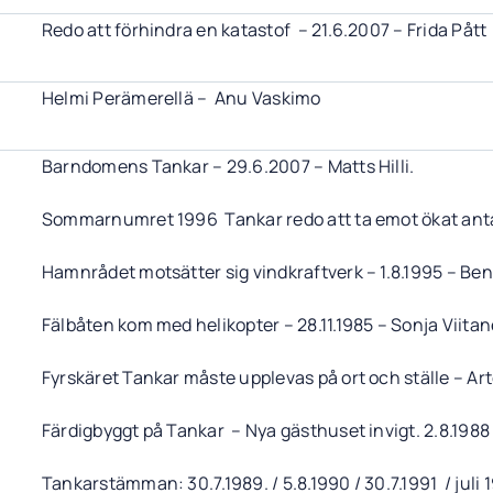
Redo att förhindra en katastof – 21.6.2007 – Frida Pått
Helmi Perämerellä – Anu Vaskimo
Barndomens Tankar – 29.6.2007 – Matts Hilli.
Sommarnumret 1996 Tankar redo att ta emot ökat ant
Hamnrådet motsätter sig vindkraftverk – 1.8.1995 – Be
Fälbåten kom med helikopter – 28.11.1985 – Sonja Viita
Fyrskäret Tankar måste upplevas på ort och ställe – Art
Färdigbyggt på Tankar – Nya gästhuset invigt. 2.8.1988
Tankarstämman: 30.7.1989. / 5.8.1990 / 30.7.1991 / juli 