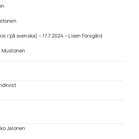
en
ustonen
si / på svenska) – 17.7.2024 – Lisen Försgård
na Mustonen
ndkvist
kko Jalonen