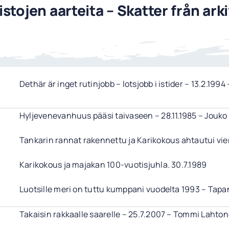
istojen aarteita – Skatter från ark
Dethär är inget rutinjobb – lotsjobb i istider – 13.2.1994
Hyljevenevanhuus pääsi taivaseen – 28.11.1985 – Jouko
Tankarin rannat rakennettu ja Karikokous ahtautui vie
Karikokous ja majakan 100-vuotisjuhla. 30.7.1989
Luotsille meri on tuttu kumppani vuodelta 1993 – Tap
Takaisin rakkaalle saarelle – 25.7.2007 – Tommi Lahto