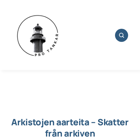
Skip
to
content
Arkistojen aarteita – Skatter
från arkiven