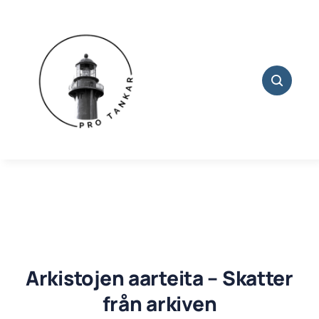
Skip
to
content
Arkistojen aarteita – Skatter
från arkiven