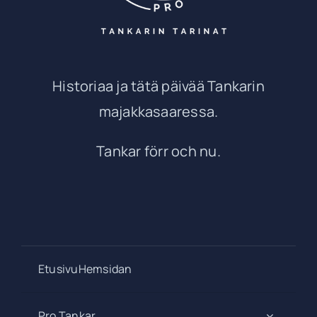
Historiaa ja tätä päivää Tankarin
majakkasaaressa.
Tankar förr och nu.
EtusivuHemsidan
Pro Tankar