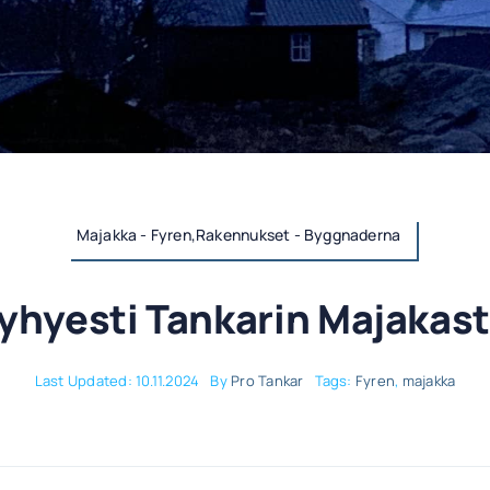
Majakka - Fyren,Rakennukset - Byggnaderna
yhyesti Tankarin Majakas
Last Updated: 10.11.2024
By
Pro Tankar
Tags:
Fyren
,
majakka