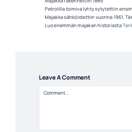
Majakka rakennettiin 1889.
Petrolilla toimiva lyhty sytytettiin ensi
Majakka sähköistettiin vuonna 1961. Tä
Luo enemmän majakan historiasta
Tank
Leave A Comment
Comment