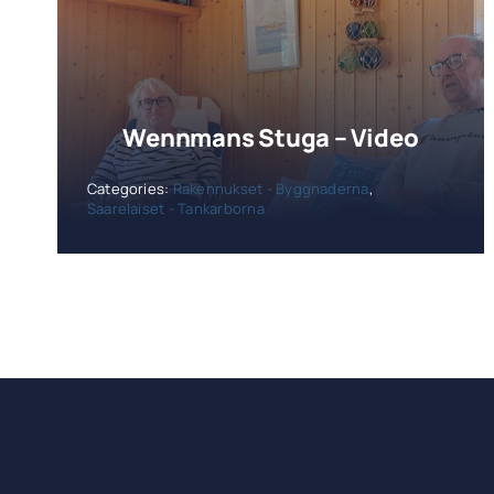
Wennmans Stuga – Video
Categories:
Rakennukset - Byggnaderna
,
Saarelaiset - Tankarborna