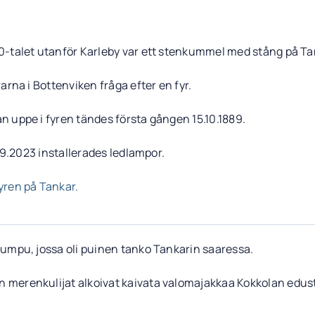
00-talet utanför Karleby var ett stenkummel med stång på Ta
arna i Bottenviken fråga efter en fyr.
n uppe i fyren tändes första gången 15.10.1889.
7.9.2023 installerades ledlampor.
yren på Tankar.
kumpu, jossa oli puinen tanko Tankarin saaressa.
 merenkulijat alkoivat kaivata valomajakkaa Kokkolan edust