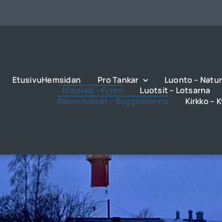
EtusivuHemsidan
Pro Tankar
Luonto – Natu
Majakka – Fyren
Luotsit – Lotsarna
Rakennukset – Byggnaderna
Kirkko – 