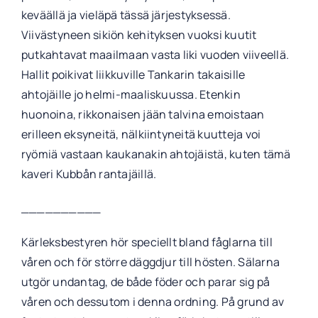
keväällä ja vieläpä tässä järjestyksessä.
Viivästyneen sikiön kehityksen vuoksi kuutit
putkahtavat maailmaan vasta liki vuoden viiveellä.
Hallit poikivat liikkuville Tankarin takaisille
ahtojäille jo helmi-maaliskuussa. Etenkin
huonoina, rikkonaisen jään talvina emoistaan
erilleen eksyneitä, nälkiintyneitä kuutteja voi
ryömiä vastaan kaukanakin ahtojäistä, kuten tämä
kaveri Kubbån rantajäillä.
__________
Kärleksbestyren hör speciellt bland fåglarna till
våren och för större däggdjur till hösten. Sälarna
utgör undantag, de både föder och parar sig på
våren och dessutom i denna ordning. På grund av