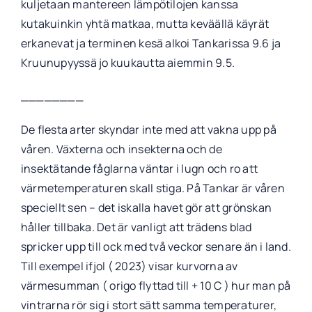
kuljetaan mantereen lämpötilojen kanssa
kutakuinkin yhtä matkaa, mutta keväällä käyrät
erkanevat ja terminen kesä alkoi Tankarissa 9.6 ja
Kruunupyyssä jo kuukautta aiemmin 9.5.
________
De flesta arter skyndar inte med att vakna upp på
våren. Växterna och insekterna och de
insektätande fåglarna väntar i lugn och ro att
värmetemperaturen skall stiga. På Tankar är våren
speciellt sen – det iskalla havet gör att grönskan
håller tillbaka. Det är vanligt att trädens blad
spricker upp till ock med två veckor senare än i land.
Till exempel ifjol ( 2023) visar kurvorna av
värmesumman ( origo flyttad till + 10 C ) hur man på
vintrarna rör sig i stort sätt samma temperaturer,