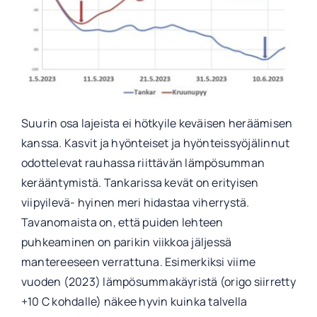
Suurin osa lajeista ei hötkyile keväisen heräämisen
kanssa. Kasvit ja hyönteiset ja hyönteissyöjälinnut
odottelevat rauhassa riittävän lämpösumman
kerääntymistä. Tankarissa kevät on erityisen
viipyilevä- hyinen meri hidastaa viherrystä.
Tavanomaista on, että puiden lehteen
puhkeaminen on parikin viikkoa jäljessä
mantereeseen verrattuna. Esimerkiksi viime
vuoden (2023) lämpösummakäyristä (origo siirretty
+10 C kohdalle) näkee hyvin kuinka talvella