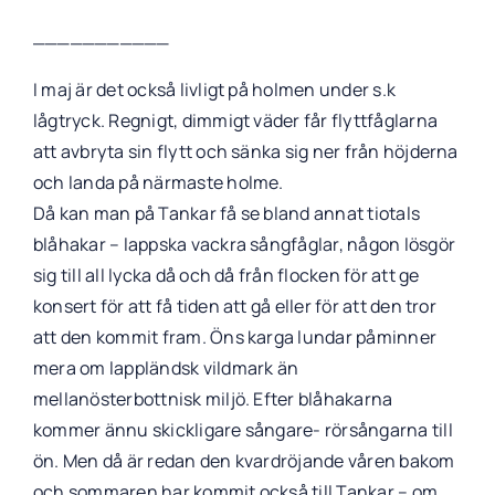
___________
I maj är det också livligt på holmen under s.k
lågtryck. Regnigt, dimmigt väder får flyttfåglarna
att avbryta sin flytt och sänka sig ner från höjderna
och landa på närmaste holme.
Då kan man på Tankar få se bland annat tiotals
blåhakar – lappska vackra sångfåglar, någon lösgör
sig till all lycka då och då från flocken för att ge
konsert för att få tiden att gå eller för att den tror
att den kommit fram. Öns karga lundar påminner
mera om lappländsk vildmark än
mellanösterbottnisk miljö. Efter blåhakarna
kommer ännu skickligare sångare- rörsångarna till
ön. Men då är redan den kvardröjande våren bakom
och sommaren har kommit också till Tankar – om