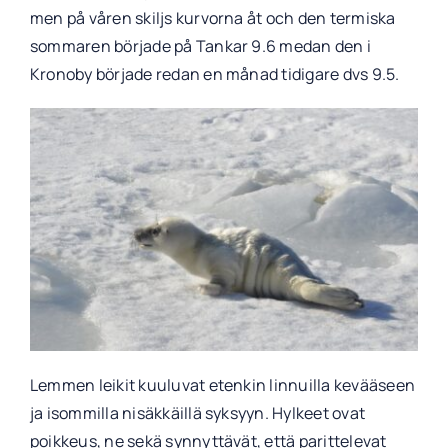
men på våren skiljs kurvorna åt och den termiska
sommaren började på Tankar 9.6 medan den i
Kronoby började redan en månad tidigare dvs 9.5.
Lemmen leikit kuuluvat etenkin linnuilla kevääseen
ja isommilla nisäkkäillä syksyyn. Hylkeet ovat
poikkeus, ne sekä synnyttävät, että parittelevat