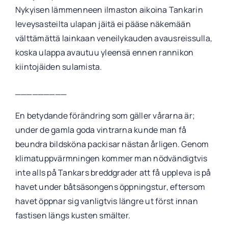
Nykyisen lämmenneen ilmaston aikoina Tankarin
leveysasteilta ulapan jäitä ei pääse näkemään
välttämättä lainkaan veneilykauden avausreissulla,
koska ulappa avautuu yleensä ennen rannikon
kiintojäiden sulamista.
_________
En betydande förändring som gäller vårarna är;
under de gamla goda vintrarna kunde man få
beundra bildsköna packisar nästan årligen. Genom
klimatuppvärmningen kommer man nödvändigtvis
inte alls på Tankars breddgrader att få uppleva is på
havet under båtsäsongens öppningstur, eftersom
havet öppnar sig vanligtvis längre ut först innan
fastisen längs kusten smälter.