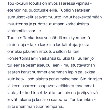
Toukokuun lopulla on myös saaressa vipinää -
etenkin ns. pudotuskeleillä. Tuolloin sateisen
sumuiset kelit saavat muuttolinnut keskeyttämään
muuttonsa ja pudottautumaan korkeuksista
lähimmille saarille.
Tuolloin Tankarissa voi nähdä mm kymmeniä
sinirintoja – lapin kauniita laululintuja, joista
onneksi jokunen intoutuu silloin tällöin
konsertoimaankin aikansa kuluksi tai luullen jo
tulleensa pesimäseudulleen – muistuttavathan
saaren karut nummet enemmän lapin paljakkaa
kuin keski-pohjalaista perusmaisemaa. Sinirintojen
jälkeen saareen saapuvat vieläkin taitavammat
laulajat – kerttuset. Mutta tuolloin on jo viipyilevä
kevät takana ja kesä on saapunut Tankariinkin –
siitä enemmän tuonnempana…