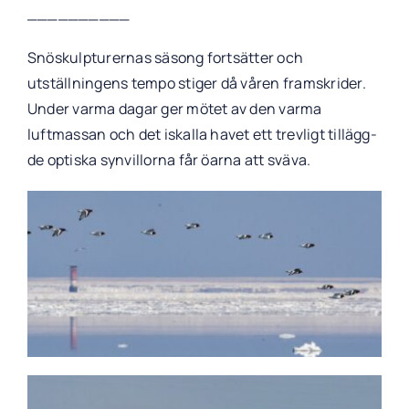
__________
Snöskulpturernas säsong fortsätter och
utställningens tempo stiger då våren framskrider.
Under varma dagar ger mötet av den varma
luftmassan och det iskalla havet ett trevligt tillägg-
de optiska synvillorna får öarna att sväva.