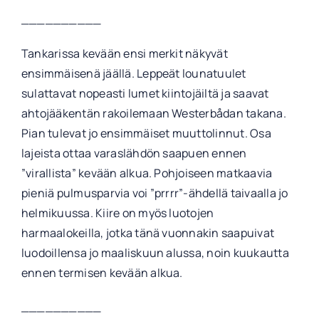
__________
Tankarissa kevään ensi merkit näkyvät
ensimmäisenä jäällä. Leppeät lounatuulet
sulattavat nopeasti lumet kiintojäiltä ja saavat
ahtojääkentän rakoilemaan Westerbådan takana.
Pian tulevat jo ensimmäiset muuttolinnut. Osa
lajeista ottaa varaslähdön saapuen ennen
”virallista” kevään alkua. Pohjoiseen matkaavia
pieniä pulmusparvia voi ”prrrr”-ähdellä taivaalla jo
helmikuussa. Kiire on myös luotojen
harmaalokeilla, jotka tänä vuonnakin saapuivat
luodoillensa jo maaliskuun alussa, noin kuukautta
ennen termisen kevään alkua.
__________