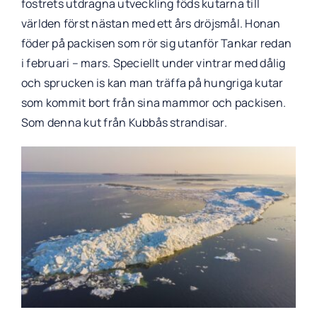
fostrets utdragna utveckling föds kutarna till
världen först nästan med ett års dröjsmål. Honan
föder på packisen som rör sig utanför Tankar redan
i februari – mars. Speciellt under vintrar med dålig
och sprucken is kan man träffa på hungriga kutar
som kommit bort från sina mammor och packisen.
Som denna kut från Kubbås strandisar.