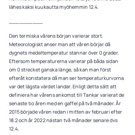
lähes kaksi kuukautta myöhemmin 12.4.
__________
Den termiska vårens början varierar stort.
Meteorologiskt anser man att våren börjar då
dygnets medeltemperatur stannar över 0 grader.
Eftersom temperaturerna varierar på båda sidan
om 0 strecket ganska länge, så kan man först
efteråt konstatera då man ser temperaturkurvorna
var det lägsta värdet landar. Enligt detta sätt att
definiera har vårens ankomst till Tankar varierat de
senaste tio åren med en gaffel på två månader. År
2015 började våren redan i mitten av februari efter
18.2 och år 2022 nästan två månader senare dvs
12.4.