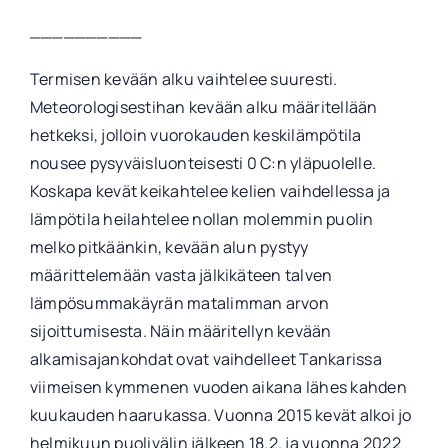
__________
Termisen kevään alku vaihtelee suuresti.
Meteorologisestihan kevään alku määritellään
hetkeksi, jolloin vuorokauden keskilämpötila
nousee pysyväisluonteisesti 0 C:n yläpuolelle.
Koskapa kevät keikahtelee kelien vaihdellessa ja
lämpötila heilahtelee nollan molemmin puolin
melko pitkäänkin, kevään alun pystyy
määrittelemään vasta jälkikäteen talven
lämpösummakäyrän matalimman arvon
sijoittumisesta. Näin määritellyn kevään
alkamisajankohdat ovat vaihdelleet Tankarissa
viimeisen kymmenen vuoden aikana lähes kahden
kuukauden haarukassa. Vuonna 2015 kevät alkoi jo
helmikuun puolivälin jälkeen 18.2. ja vuonna 2022