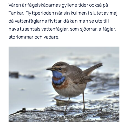
Våren är fågelskådarnas gyllene tider också på
Tankar. Flyttperioden når sin kulmen i slutet av maj
då vattenfåglarna flyttar, då kan man se ute till
havs tusentals vattenfåglar, som sjöorrar, alfåglar,
storlommar och vadare.