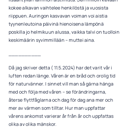
kokee alkavan vaihtelee henkilöstä ja vuosista
riippuen. Auringon kasvavan voiman voi aistia
tyynenleutoina päivinä hienoisena lämpönä
poskilla jo helmikuun alussa, vaikka talvi on tuolloin
keskimäärin syvimmillään – muttei aina.
__________
Då jag skriver detta ( 11.5.2024) har det varit vår i
luften redan länge. Våren är en bråd och orolig tid
för naturvänner. I sinnet vill man så gärna hänga
med och följa med våren – se förändringarna,
återse flyttfåglarna och dag för dag ana mer och
mer av värmen som tilltar. Hur man uppfattar
vårens ankomst varierar år från år och uppfattas
olika av olika mänskor.