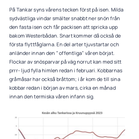
På Tankar syns vårens tecken först på isen. Milda
sydvästliga vindar smälter snabbt ner snön från
den fasta isen och får packisen att spricka upp
bakom Westerbådan. Snart kommer då också de
första flyttfåglarna. En del arter tjuvstartar och
anländer innan den ” offentliga” våren börjat.
Flockar av snösparvar på väg norrut kan med sitt
prrr- ljud fylla himlen redan i februari. Kobbarnas
gråmåsar har också bråttom; i år kom de till sina
kobbar redan i början av mars, cirka en månad
innan den termiska våren infann sig.