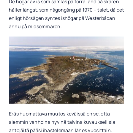
De högar av is som samlas på torra land på skären
håller längst, som någongång på 1970 – talet, då det
enligt hörsägen syntes ishögar på Westerbådan
ännu på midsommaren.
Eräs huomattava muutos keväissä on se, että
aiemmin vanhoina hyvinä talvina kuvauksellisia
ahtojäitä pääsi ihastelemaan lähes vuosittain.