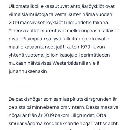
Ulkomatalikoille kasautuvat ahtojääröykkiöt ovat
viimeisiä muistoja talvesta, kuten nämä vuoden
2019 massiiviset röykkiöt Lillgrundetin takana.
Yleensä aallot murentavat melko nopeasti tällaiset
rovat. Pisimpään säilyvät ulkoluotojen kuivalle
maalle kasaantuneet jäät, kuten 1970-luvun
yhtenä vuotena, jolloin kasoja oli perimätiedon
mukaan nähtävissä Westerbådanilla vielä
juhannuksenakin.
__________
De packishögar som samlas på utskärsgrunden är
de sista påminnelserna om vintern. Dessa massiva
högar är från år 2019 bakom Lillgrundet. Ofta
smular vågorna sönder liknande högar rätt snabbt.