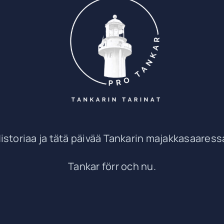
istoriaa ja tätä päivää Tankarin majakkasaaress
Tankar förr och nu.