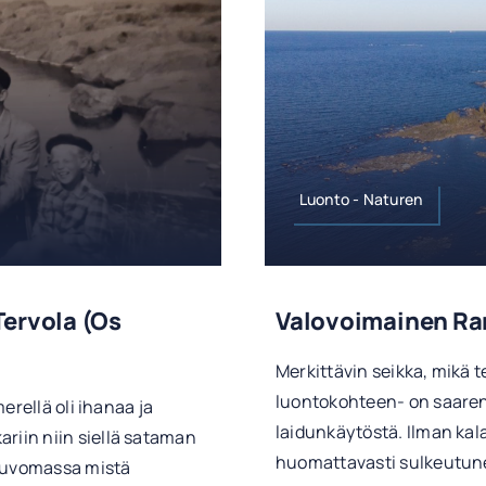
Luonto - Naturen
Tervola (os
Valovoimainen Ra
Merkittävin seikka, mikä 
luontokohteen- on saaren
erellä oli ihanaa ja
laidunkäytöstä. Ilman kala
iin niin siellä sataman
huomattavasti sulkeutu
neuvomassa mistä