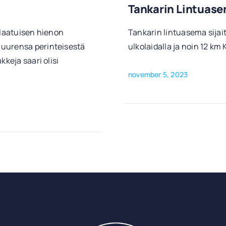
Tankarin Lintuas
tlaatuisen hienon
Tankarin lintuasema sijai
juurensa perinteisestä
ulkolaidalla ja noin 12 k
keja saari olisi
november 5, 2023