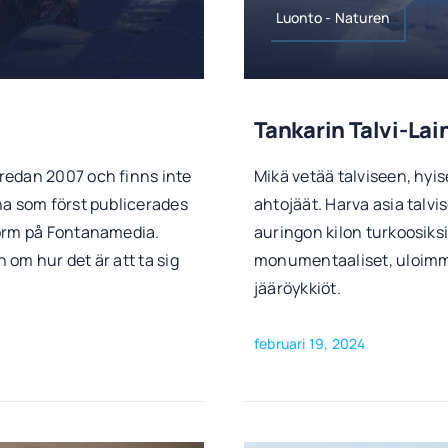
Luonto - Naturen
Tankarin Talvi-Lai
redan 2007 och finns inte
Mikä vetää talviseen, hy
na som först publicerades
ahtojäät. Harva asia talv
form på Fontanamedia.
auringon kilon turkoosiksi
om hur det är att ta sig
monumentaaliset, uloimmil
jääröykkiöt.
februari 19, 2024