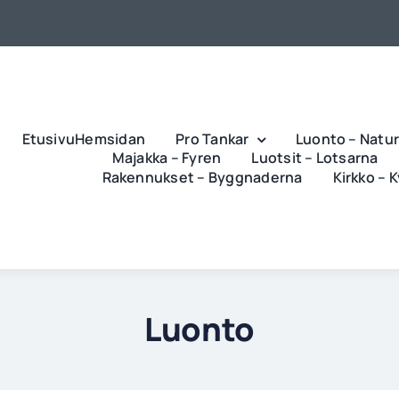
EtusivuHemsidan
Pro Tankar
Luonto – Natu
Majakka – Fyren
Luotsit – Lotsarna
Rakennukset – Byggnaderna
Kirkko – 
Luonto