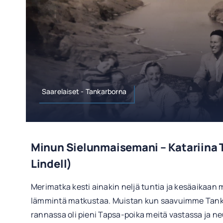
Saarelaiset - Tankarborna
Minun Sielunmaisemani – Katariina 
Lindell)
Merimatka kesti ainakin neljä tuntia ja kesäaikaan m
lämmintä matkustaa. Muistan kun saavuimme Tankar
rannassa oli pieni Tapsa-poika meitä vastassa ja 