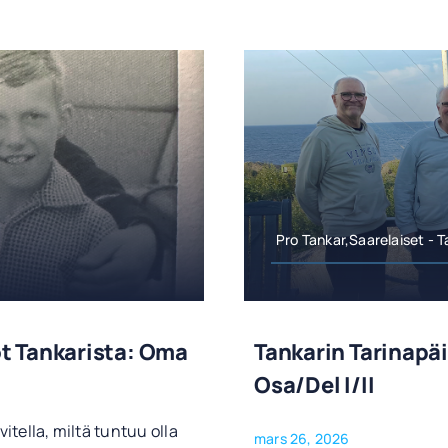
Pro Tankar,Saarelaiset - 
t Tankarista: Oma
Tankarin Tarinapä
Osa/del I/II
itella, miltä tuntuu olla
mars 26, 2026