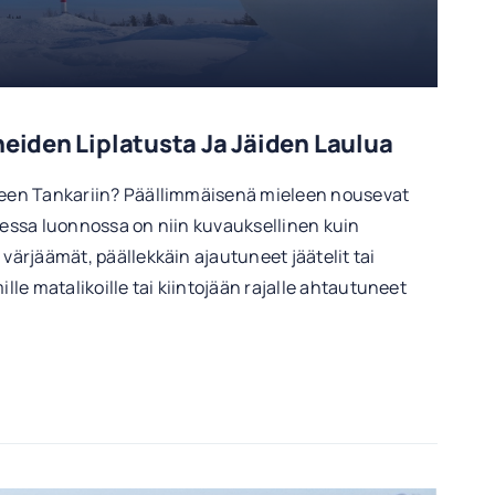
neiden Liplatusta Ja Jäiden Laulua
iseen Tankariin? Päällimmäisenä mieleen nousevat
isessa luonnossa on niin kuvauksellinen kuin
 värjäämät, päällekkäin ajautuneet jäätelit tai
le matalikoille tai kiintojään rajalle ahtautuneet