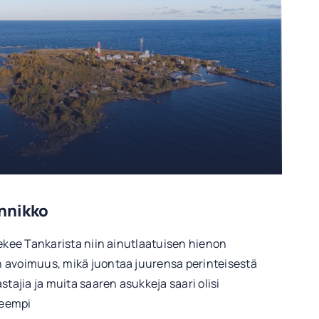
nnikko
tekee Tankarista niin ainutlaatuisen hienon
 avoimuus, mikä juontaa juurensa perinteisestä
stajia ja muita saaren asukkeja saari olisi
neempi