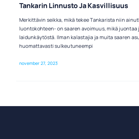
Tankarin Linnusto Ja Kasvillisuus
Merkittävin seikka, mikä tekee Tankarista niin ainu
luontokohteen- on saaren avoimuus, mikä juontaa 
laidunkäytöstä. Ilman kalastajia ja muita saaren asuk
huomattavasti sulkeutuneempi
november 27, 2023