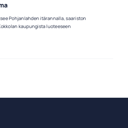
ema
tsee Pohjanlahden itärannalla, saariston
m Kokkolan kaupungista luoteeseen