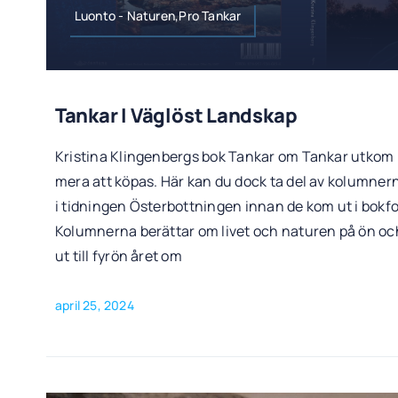
Luonto - Naturen,Pro Tankar
Tankar I Väglöst Landskap
Kristina Klingenbergs bok Tankar om Tankar utkom 
mera att köpas. Här kan du dock ta del av kolumner
i tidningen Österbottningen innan de kom ut i bok
Kolumnerna berättar om livet och naturen på ön och 
ut till fyrön året om
april 25, 2024