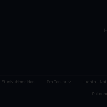
H
EtusivuHemsidan
Pro Tankar
Luonto – Na
Rakenn