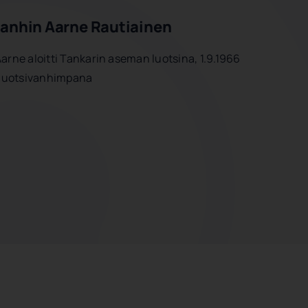
vanhin Aarne Rautiainen
rne aloitti Tankarin aseman luotsina, 1.9.1966
 luotsivanhimpana