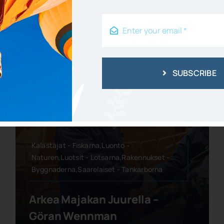
SUBSCRIBE
Kalastajat - Fiskarna,Luonto -
Naturen,Luotsit - Lotsarna,Rakennukset -
Byggnaderna,Saarelaiset - Tankarborna
Arkea Majakan Juurella –
Göran Wennman