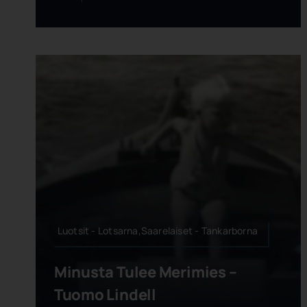
Luotsit - Lotsarna,Saarelaiset - Tankarborna
Minusta Tulee Merimies –
Tuomo Lindell