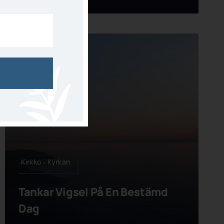
Kirkko - Kyrkan
Tankar Vigsel På En Bestämd
Dag