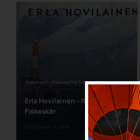
Kalastajat - Fiskarna,Pro Tankar
Erla Hovilainen – Ro, Ro Till
Fiskeskär
Last Updated: 8.2.2024