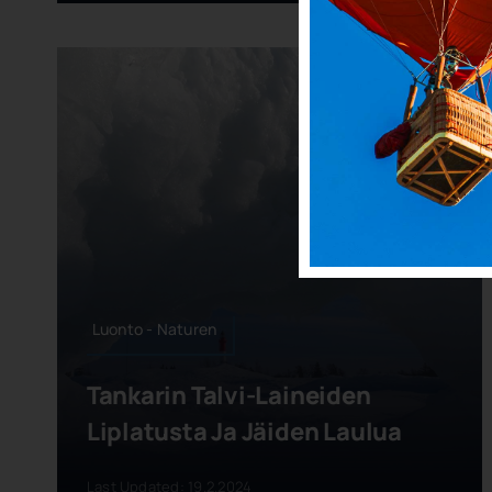
Luonto - Naturen
Tankarin Talvi-Laineiden
Liplatusta Ja Jäiden Laulua
Last Updated: 19.2.2024