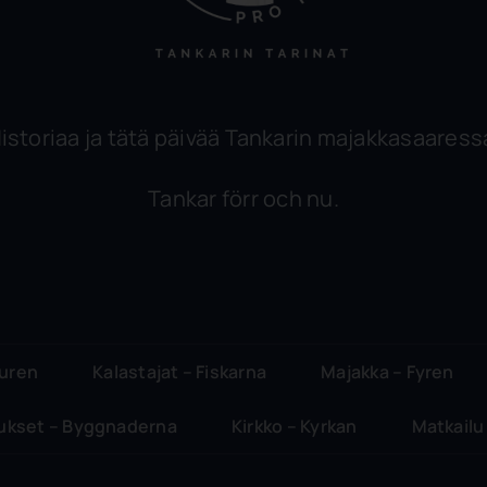
istoriaa ja tätä päivää Tankarin majakkasaaress
Tankar förr och nu.
turen
Kalastajat – Fiskarna
Majakka – Fyren
ukset – Byggnaderna
Kirkko – Kyrkan
Matkailu