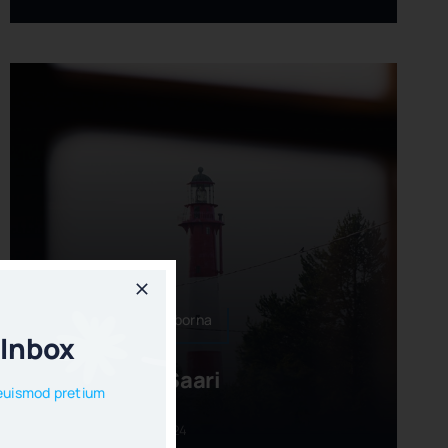
Saarelaiset - Tankarborna
 Inbox
Onnellisten Saari
s euismod pretium
Last Updated: 14.2.2024