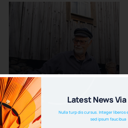
Kalastajat - Fiskarna,Rakennukset -
Byggnaderna,Saarelaiset - Tankarborna
Latest News Via
Öns Äldsta Fiskestuga
Nulla turp dis cursus. Integer libero
Last Updated: 14.2.2024
sed ipsum faucibua