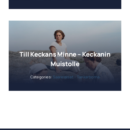
Till Keckans Minne – Keckanin
Muistolle
Categories:
Saarelaiset - Tankarborna