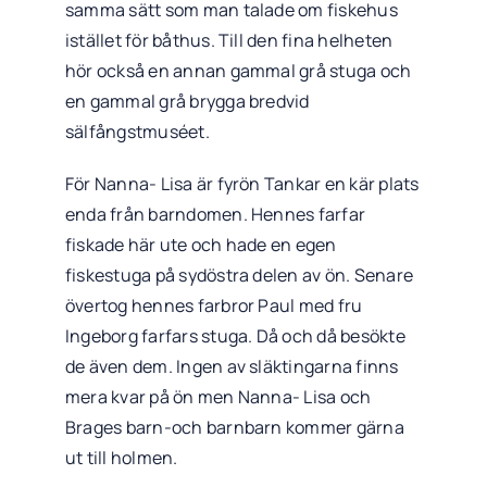
samma sätt som man talade om fiskehus
istället för båthus. Till den fina helheten
hör också en annan gammal grå stuga och
en gammal grå brygga bredvid
sälfångstmuséet.
För Nanna- Lisa är fyrön Tankar en kär plats
enda från barndomen. Hennes farfar
fiskade här ute och hade en egen
fiskestuga på sydöstra delen av ön. Senare
övertog hennes farbror Paul med fru
Ingeborg farfars stuga. Då och då besökte
de även dem. Ingen av släktingarna finns
mera kvar på ön men Nanna- Lisa och
Brages barn-och barnbarn kommer gärna
ut till holmen.