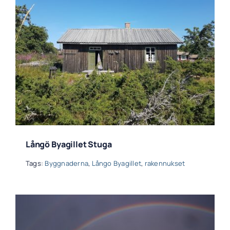
Långö Byagillet Stuga
Tags:
Byggnaderna
,
Långo Byagillet
,
rakennukset