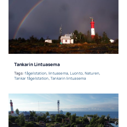
Tankarin Lintuasema
Tags:
fågelstation
,
lintuasema
,
Luonto
,
Naturen
,
Tankar fågelstation
,
Tankarin lintuasema