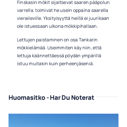
Finskasin mökit sijaitsevat saaren pääpolun
varrella, toimivat he usein oppaina saarella
vieraileville. Yksityisyyttä heillä ei juurikaan
ole istuessaan ulkona mökkipihallaan.
Lettujen paistaminen on osa Tankarin
mökkielämää. Useimmiten käy niin, että
lettuja käännettäessä pöydän ympärillä
istuu muitakin kuin perheenjäseniä.
Huomasitko - Har Du Noterat