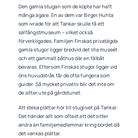
Den gamla stugan som de köpte har haft
många ägare. En av dem var Birger Huhta
som ivrade för att Tankar skulle få ett
sälfångstmuseum – vilket också
förverkligades. Familjen Finskas privatägda
gamla stugor ligger bredvid det lilla museét
och ett gammalt båthus där en fälbåt
bevaras. Eftersom Finskas stugor ligger vid
öns huvudstråk får de ofta fungera som
guider. Så mycket privatliv blir det inte om
de sitter ute på gårdstunet.
Att steka plättar hör till stuglivet på Tankar.
Det händer allt som oftast att det sitter
andra än familjemedlemmar kring bordet då
det vankas plättar.