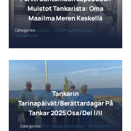
Muistot Tankarista: Oma
Maailma Meren Keskellä
Categories:
Luotsit - Lotsarna
,
Saarelaiset -
Tankarborna
Tankarin
Tarinapäivät/Berättardagar På
Tankar 2025 Osa/del I/II
Categories:
Pro Tankar
,
Saarelaiset - Tankarborna