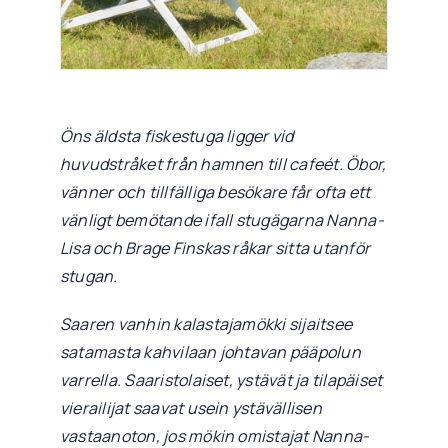
Öns äldsta fiskestuga ligger vid
huvudstråket från hamnen till cafeét. Öbor,
vänner och tillfälliga besökare får ofta ett
vänligt bemötande ifall stugägarna Nanna-
Lisa och Brage Finskas råkar sitta utanför
stugan.
Saaren vanhin kalastajamökki sijaitsee
satamasta kahvilaan johtavan pääpolun
varrella. Saaristolaiset, ystävät ja tilapäiset
vierailijat saavat usein ystävällisen
vastaanoton, jos mökin omistajat Nanna-