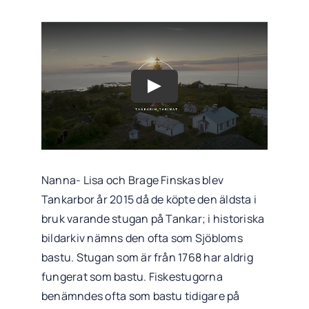
Nanna- Lisa och Brage Finskas blev
Tankarbor år 2015 då de köpte den äldsta i
bruk varande stugan på Tankar; i historiska
bildarkiv nämns den ofta som Sjöbloms
bastu. Stugan som är från 1768 har aldrig
fungerat som bastu. Fiskestugorna
benämndes ofta som bastu tidigare på