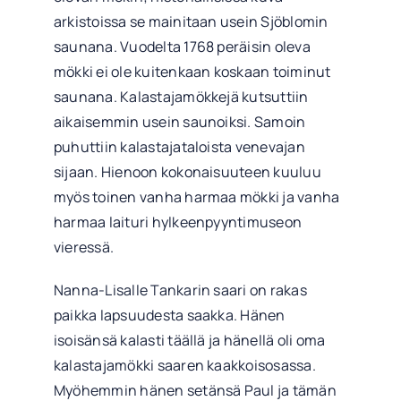
arkistoissa se mainitaan usein Sjöblomin
saunana. Vuodelta 1768 peräisin oleva
mökki ei ole kuitenkaan koskaan toiminut
saunana. Kalastajamökkejä kutsuttiin
aikaisemmin usein saunoiksi. Samoin
puhuttiin kalastajataloista venevajan
sijaan. Hienoon kokonaisuuteen kuuluu
myös toinen vanha harmaa mökki ja vanha
harmaa laituri hylkeenpyyntimuseon
vieressä.
Nanna-Lisalle Tankarin saari on rakas
paikka lapsuudesta saakka. Hänen
isoisänsä kalasti täällä ja hänellä oli oma
kalastajamökki saaren kaakkoisosassa.
Myöhemmin hänen setänsä Paul ja tämän