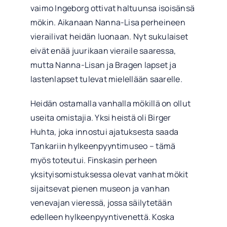
vaimo Ingeborg ottivat haltuunsa isoisänsä
mökin. Aikanaan Nanna-Lisa perheineen
vierailivat heidän luonaan. Nyt sukulaiset
eivät enää juurikaan vieraile saaressa,
mutta Nanna-Lisan ja Bragen lapset ja
lastenlapset tulevat mielellään saarelle.
Heidän ostamalla vanhalla mökillä on ollut
useita omistajia. Yksi heistä oli Birger
Huhta, joka innostui ajatuksesta saada
Tankariin hylkeenpyyntimuseo – tämä
myös toteutui. Finskasin perheen
yksityisomistuksessa olevat vanhat mökit
sijaitsevat pienen museon ja vanhan
venevajan vieressä, jossa säilytetään
edelleen hylkeenpyyntivenettä. Koska