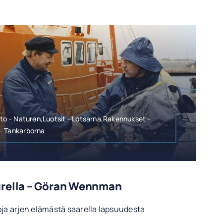
nto - Naturen,Luotsit - Lotsarna,Rakennukset -
- Tankarborna
urella – Göran Wennman
a arjen elämästä saarella lapsuudesta