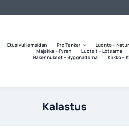
EtusivuHemsidan
Pro Tankar
Luonto – Natu
Majakka – Fyren
Luotsit – Lotsarna
Rakennukset – Byggnaderna
Kirkko – 
Kalastus