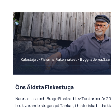
Kalastajat - Fiskarna,Rakennukset - Byggnaderna,Saar
Öns Äldsta Fiskestuga
Nanna- Lisa och Brage Finskas blev Tankarbor år 201
bruk varande stugan på Tankar; i historiska bildar