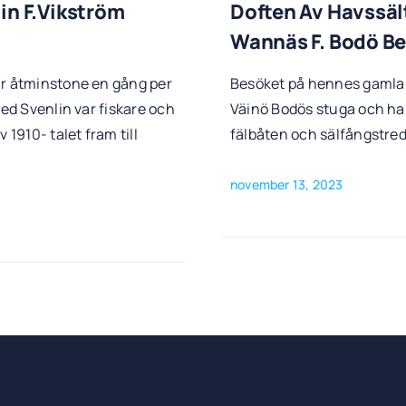
lin F.Vikström
Doften Av Havssält
Wannäs F. Bodö Be
ar åtminstone en gång per
Besöket på hennes gamla 
red Svenlin var fiskare och
Väinö Bodös stuga och h
 1910- talet fram till
fälbåten och sälfångstre
november 13, 2023