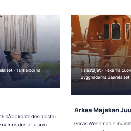
elaiset - Tankarborna
Kalastajat - Fiskarna,Luo
Byggnaderna,Saarelaiset 
Arkea Majakan Ju
5 då de köpte den äldsta i
Göran Wennmanin muistoj
kiv nämns den ofta som