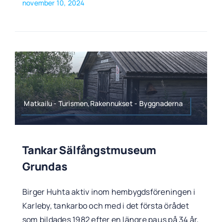
november 10, 2024
Matkailu - Turismen,Rakennukset - Byggnaderna
Tankar Sälfångstmuseum
Grundas
Birger Huhta aktiv inom hembygdsföreningen i
Karleby, tankarbo och med i det första örådet
som bildades 1982 efter en längre paus på 34 år,