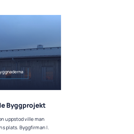
 Byggnaderna
de Byggprojekt
on uppstod ville man
s plats. Byggfirman I.