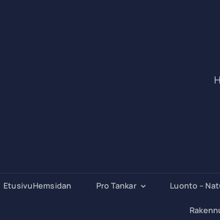
H
EtusivuHemsidan
Pro Tankar
Luonto – Na
Rakenn