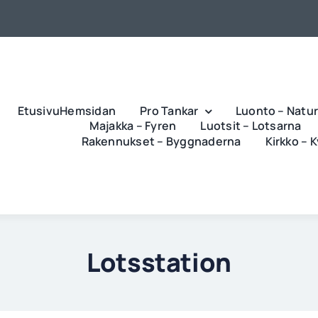
EtusivuHemsidan
Pro Tankar
Luonto – Natu
Majakka – Fyren
Luotsit – Lotsarna
Rakennukset – Byggnaderna
Kirkko – 
Lotsstation