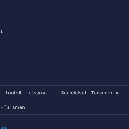
a.
Luotsit – Lotsarna
Saarelaiset – Tankarborna
 – Turismen
ved.