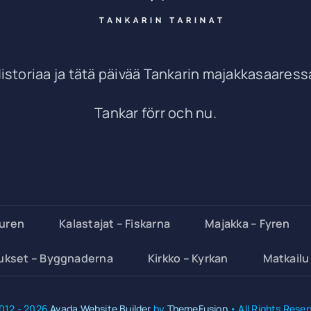
istoriaa ja tätä päivää Tankarin majakkasaaress
Tankar förr och nu.
turen
Kalastajat – Fiskarna
Majakka – Fyren
ukset – Byggnaderna
Kirkko – Kyrkan
Matkailu
012 - 2026
Avada Website Builder
by
ThemeFusion
• All Rights Reser