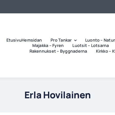
EtusivuHemsidan
Pro Tankar
Luonto – Natu
Majakka – Fyren
Luotsit – Lotsarna
Rakennukset – Byggnaderna
Kirkko – 
Erla Hovilainen