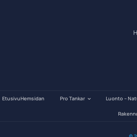
H
EtusivuHemsidan
Pro Tankar
Luonto – Na
Rakenn
© 2