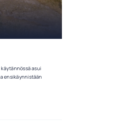
a käytännössä asui
na ensikäynnistään