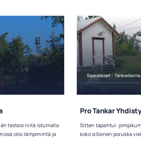
Saarelaiset - Tankarborna
a
Pro Tankar Yhdist
än testasi niitä istumalla
Sitten tapahtui: jompikump
i missä olisi lämpimintä ja
koko silloinen porukka vie