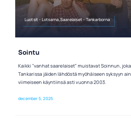
Luotsit - Lotsarna,Saarelaiset - Tankarborna
Sointu
Kaikki ”vanhat saarelaiset” muistavat Soinnun, jok
Tankarissa jäiden lähdöstä myöhäiseen syksyyn ai
viimeiseen käyntiinsä asti vuonna 2003.
december 5, 2025