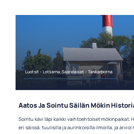
Luotsit - Lotsarna,Saarelaiset - Tankarborna
Aatos Ja Sointu Säilän Mökin Histori
Sointu kävi läpi kaikki vaihtoehtoiset mökinpaikat. H
eri säissä, tuulisilla ja aurinkoisilla ilmoilla, ja arvio