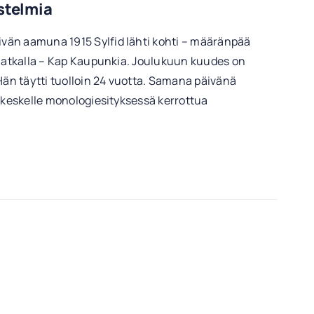
stelmia
än aamuna 1915 Sylfid lähti kohti – määränpää
 matkalla – Kap Kaupunkia. Joulukuun kuudes on
n täytti tuolloin 24 vuotta. Samana päivänä
t keskelle monologiesityksessä kerrottua