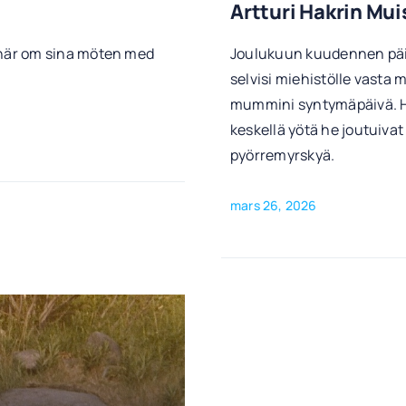
Artturi Hakrin Mui
här om sina möten med
Joulukuun kuudennen päiv
selvisi miehistölle vasta
mummini syntymäpäivä. Hä
keskellä yötä he joutuiva
pyörremyrskyä.
mars 26, 2026