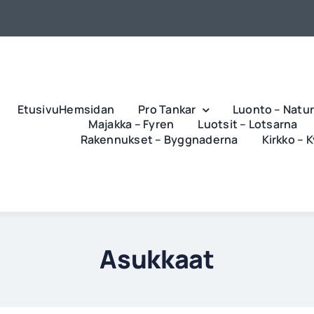
EtusivuHemsidan
Pro Tankar
Luonto – Natu
Majakka – Fyren
Luotsit – Lotsarna
Rakennukset – Byggnaderna
Kirkko – 
Asukkaat