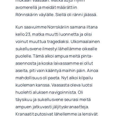
avomerellä ja meidät määrättiin
Rönnskärin väylälle. Siellä oli ränni jäässä.
Kun saavuimme Norrskäriin samana iltana
kello 23, matka muutti luonnetta ja olisi
voinut muuttua tragediaksi. Ulkomaalainen
sukellusvene ilmestyi lähellämme oikealle
puolelle. Tämä alkoi ampua meitä pinta-
asennosta ja koska laivassamme ei ollut
aseita, piti vain kääntyä maihin päin. Ainoa
mahdollisuus oli paeta. Nyt alkoi kilpailu
kuoleman kanssa. Vaasasta oleva luotsi
huolehti aluksen navigoinnista. Oli
täysikuu ja sukellusvene seurasi meitä
ampuen jatkuvasti jäljityskranaatteja.
Kranaatit putosivat lähellemme ja lensivät