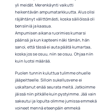
yli meidät. Merenkäynti vaikutti
heikentävän ampumatarkkuutta. Alus olisi
räjähtänyt välittömästi, koska säiliöissä oli
bensiiniä ja kaasua.
Ampumisen aikana ruorimies kumarsi
päänsä ja kun kapteeni näki tämän, hän
sanoi, että tässä ei auta päätä kumartaa,
koska jos se osuu, niin se osuu. Ohjaa niin
kuin luotsi määrää.
Puolen tunnin kuluttua tulimme ohuelle
jääpeitteelle. Silloin sukellusvene ei
uskaltanut enää seurata meitä. Jatkoimme
jäissä niin pitkälle kuin pystyimme. Jää vain
sakeutui ja lopulta olimme jumissa emmekä
voineet mennä eteenpäin emmekä