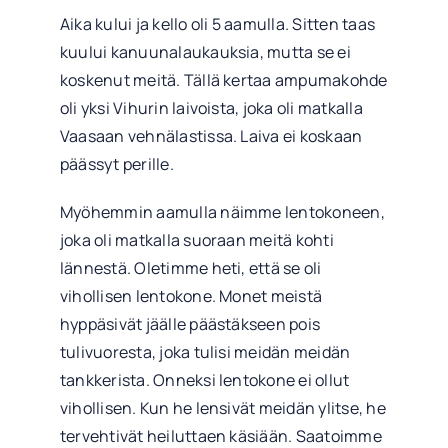
Aika kului ja kello oli 5 aamulla. Sitten taas
kuului kanuunalaukauksia, mutta se ei
koskenut meitä. Tällä kertaa ampumakohde
oli yksi Vihurin laivoista, joka oli matkalla
Vaasaan vehnälastissa. Laiva ei koskaan
päässyt perille.
Myöhemmin aamulla näimme lentokoneen,
joka oli matkalla suoraan meitä kohti
lännestä. Oletimme heti, että se oli
vihollisen lentokone. Monet meistä
hyppäsivät jäälle päästäkseen pois
tulivuoresta, joka tulisi meidän meidän
tankkerista. Onneksi lentokone ei ollut
vihollisen. Kun he lensivät meidän ylitse, he
tervehtivät heiluttaen käsiään. Saatoimme