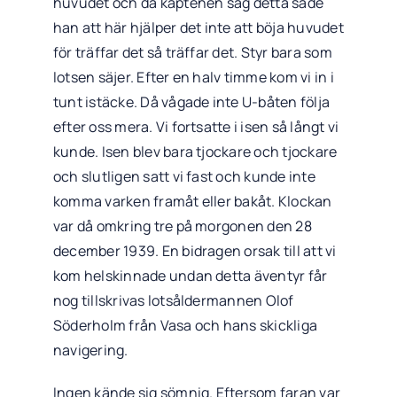
huvudet och då kaptenen såg detta sade
han att här hjälper det inte att böja huvudet
för träffar det så träffar det. Styr bara som
lotsen säjer. Efter en halv timme kom vi in i
tunt istäcke. Då vågade inte U-båten följa
efter oss mera. Vi fortsatte i isen så långt vi
kunde. Isen blev bara tjockare och tjockare
och slutligen satt vi fast och kunde inte
komma varken framåt eller bakåt. Klockan
var då omkring tre på morgonen den 28
december 1939. En bidragen orsak till att vi
kom helskinnade undan detta äventyr får
nog tillskrivas lotsåldermannen Olof
Söderholm från Vasa och hans skickliga
navigering.
Ingen kände sig sömnig. Eftersom faran var