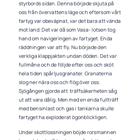
styrbords sidan. Denna började skjuta på
oss från övervattens läge och eftersom vårt
fartyg var obeväpnat, var det bara att vända
mot land. Det var då som Vasa- lotsen tog
hand om navigeringen av fartyget. Enda
räddningen var att fly. Nu började den
verkliga klappjakten undan döden. Det var
fullmåne och de följde efter oss och sköt
hela tiden spårljusgranater. Granaterna
slog ner nära oss och flög över oss.
Sjögången gjorde att träffsäkerheten såg
ut att vara dålig. Men med en enda fullträff
med bensinlast och gas i tankarna skulle
fartyget ha exploderat ögonblickligen.
Under skottlossningen böjde rorsmannen