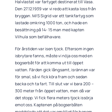
Halvlastat var fartyget destinerat till Vasa.
Den 27.12.1939 var vi redo att kasta loss från
bryggan. M/S Sigrid var ett tankfartyg som
lastade omkring 1000 ton, och hade en
besättning på 14- 15 man med kapten
Vilhula som befälhavare.
För årstiden var isen tjock. Eftersom ingen
isbrytare fanns, måste vi nöja oss med en
bogserbåt för att komma ut till öppet
vatten. Färden gick långsamt, isrännan var
för smal, så vi fick köra fram och sedan
backa och ta fart. Till slut var vi bara 200 –
300 meter från öppet vatten, men då var
det stopp. Vi fick flera meters tjock issörja
emot oss. Kaptenen på bogserbåten
meddelade att det var omöjligt för honom