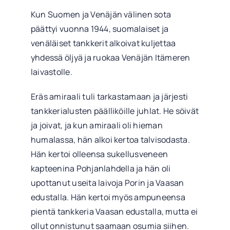
Kun Suomen ja Venäjän välinen sota
päättyi vuonna 1944, suomalaiset ja
venäläiset tankkerit alkoivat kuljettaa
yhdessä öljyä ja ruokaa Venäjän Itämeren
laivastolle.
Eräs amiraali tuli tarkastamaan ja järjesti
tankkerialusten päälliköille juhlat. He söivät
ja joivat, ja kun amiraali oli hieman
humalassa, hän alkoi kertoa talvisodasta.
Hän kertoi olleensa sukellusveneen
kapteenina Pohjanlahdella ja hän oli
upottanut useita laivoja Porin ja Vaasan
edustalla. Hän kertoi myös ampuneensa
pientä tankkeria Vaasan edustalla, mutta ei
ollut onnistunut saamaan osumia siihen.