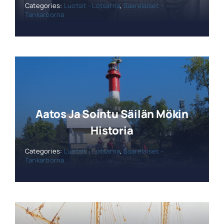
Categories:
Luotsit - Lotsarna
,
Saarelaiset -
Tankarborna
Aatos Ja Sointu Säilän Mökin
Historia
Categories:
Luotsit - Lotsarna
,
Saarelaiset -
Tankarborna