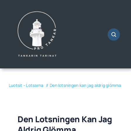
Skip
to
content
Luotsit - Lotsarna
Den lotsningen kan jag aldrig glömma
Den Lotsningen Kan Jag
Aldrig Glömma