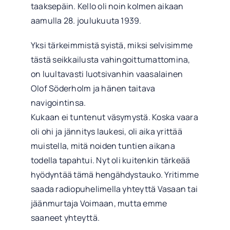
taaksepäin. Kello oli noin kolmen aikaan
aamulla 28. joulukuuta 1939.
Yksi tärkeimmistä syistä, miksi selvisimme
tästä seikkailusta vahingoittumattomina,
on luultavasti luotsivanhin vaasalainen
Olof Söderholm ja hänen taitava
navigointinsa.
Kukaan ei tuntenut väsymystä. Koska vaara
oli ohi ja jännitys laukesi, oli aika yrittää
muistella, mitä noiden tuntien aikana
todella tapahtui. Nyt oli kuitenkin tärkeää
hyödyntää tämä hengähdystauko. Yritimme
saada radiopuhelimella yhteyttä Vasaan tai
jäänmurtaja Voimaan, mutta emme
saaneet yhteyttä.