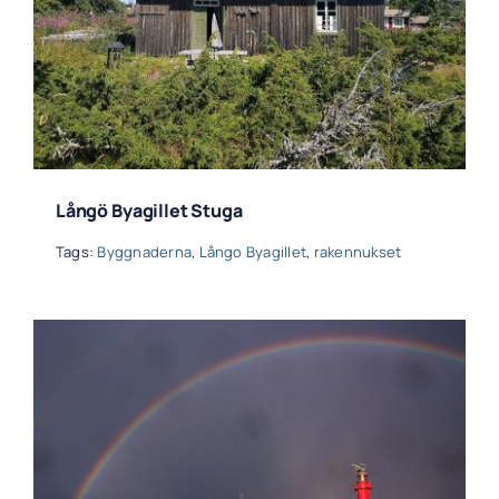
Långö Byagillet Stuga
Tags:
Byggnaderna
,
Långo Byagillet
,
rakennukset