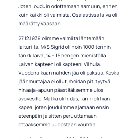
Joten jouduin odottamaan aamuun, ennen
kuin kaikki oli valmista. Osalastissa laiva oli
määrätty Vaasaan.
27.12.1939 olimme valmiita lähtemään
laiturilta. M/S Sigrid oli noin 1000 tonnin
tankkilaiva, 14 – 15 hengen miehistöllä.
Laivan kapteeni oli kapteeni Vilhula.
Vuodenaikaan nähden jää oli paksua. Koska
jäänmurtajaa ei ollut, meidän piti tyytyä
hinaaja-apuun päästääksemme ulos
avovesille. Matka oli hidas, ränni oli liian
kapea, joten jouduimme ajamaan ensin
eteenpäin ja sitten peruuttamaan
ottaaksemme uudestaan vauhtia.