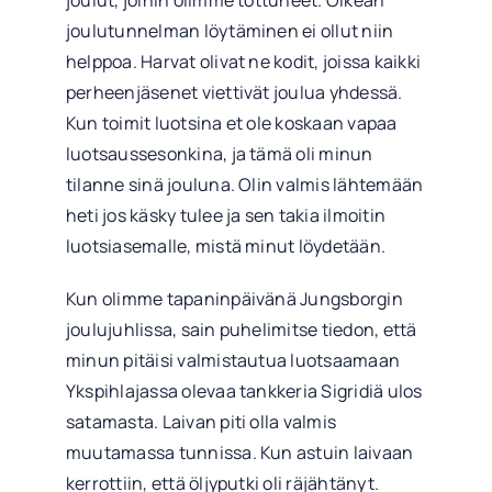
joulutunnelman löytäminen ei ollut niin
helppoa. Harvat olivat ne kodit, joissa kaikki
perheenjäsenet viettivät joulua yhdessä.
Kun toimit luotsina et ole koskaan vapaa
luotsaussesonkina, ja tämä oli minun
tilanne sinä jouluna. Olin valmis lähtemään
heti jos käsky tulee ja sen takia ilmoitin
luotsiasemalle, mistä minut löydetään.
Kun olimme tapaninpäivänä Jungsborgin
joulujuhlissa, sain puhelimitse tiedon, että
minun pitäisi valmistautua luotsaamaan
Ykspihlajassa olevaa tankkeria Sigridiä ulos
satamasta. Laivan piti olla valmis
muutamassa tunnissa. Kun astuin laivaan
kerrottiin, että öljyputki oli räjähtänyt.