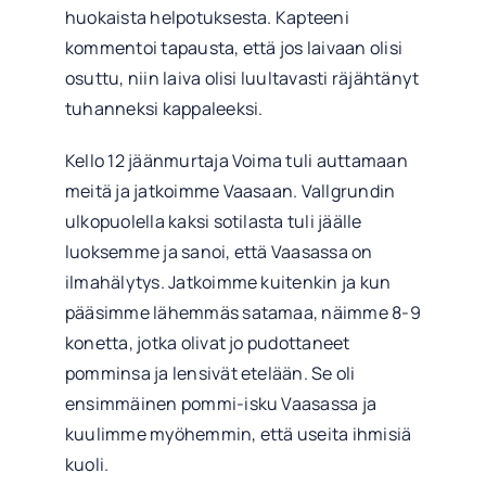
huokaista helpotuksesta.
Kapteeni
kommentoi tapausta, että jos laivaan olisi
osuttu, niin laiva olisi luultavasti räjähtänyt
tuhanneksi kappaleeksi.
Kello 12 jäänmurtaja Voima tuli auttamaan
meitä ja jatkoimme Vaasaan. Vallgrundin
ulkopuolella kaksi sotilasta tuli jäälle
luoksemme ja sanoi, että Vaasassa on
ilmahälytys. Jatkoimme kuitenkin ja kun
pääsimme lähemmäs satamaa, näimme 8-9
konetta, jotka olivat jo pudottaneet
pomminsa ja lensivät etelään. Se oli
ensimmäinen pommi-isku Vaasassa ja
kuulimme myöhemmin, että useita ihmisiä
kuoli.