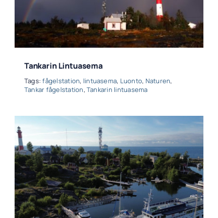
Tankarin Lintuasema
Tags:
fågelstation
,
lintuasema
,
Luonto
,
Naturen
,
Tankar fågelstation
,
Tankarin lintuasema