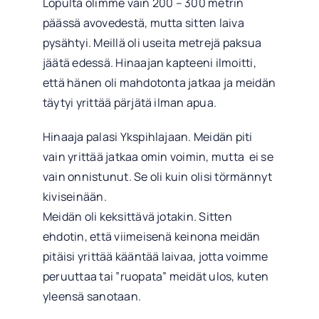
Lopulta olimme vain 200 – 300 metrin
päässä avovedestä, mutta sitten laiva
pysähtyi. Meillä oli useita metrejä paksua
jäätä edessä. Hinaajan kapteeni ilmoitti,
että hänen oli mahdotonta jatkaa ja meidän
täytyi yrittää pärjätä ilman apua.
Hinaaja palasi Ykspihlajaan. Meidän piti
vain yrittää jatkaa omin voimin, mutta ei se
vain onnistunut. Se oli kuin olisi törmännyt
kiviseinään.
Meidän oli keksittävä jotakin. Sitten
ehdotin, että viimeisenä keinona meidän
pitäisi yrittää kääntää laivaa, jotta voimme
peruuttaa tai ”ruopata” meidät ulos, kuten
yleensä sanotaan.