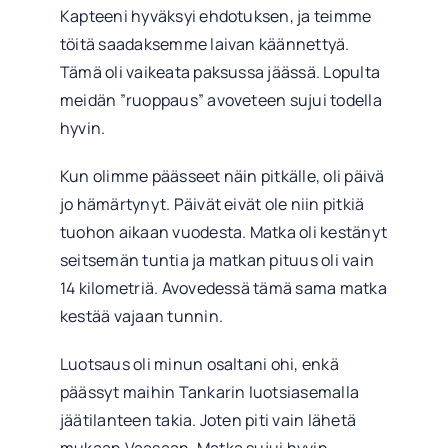
Kapteeni hyväksyi ehdotuksen, ja teimme
töitä saadaksemme laivan käännettyä.
Tämä oli vaikeata paksussa jäässä. Lopulta
meidän ”ruoppaus” avoveteen sujui todella
hyvin.
Kun olimme päässeet näin pitkälle, oli päivä
jo hämärtynyt. Päivät eivät ole niin pitkiä
tuohon aikaan vuodesta. Matka oli kestänyt
seitsemän tuntia ja matkan pituus oli vain
14 kilometriä. Avovedessä tämä sama matka
kestää vajaan tunnin.
Luotsaus oli minun osaltani ohi, enkä
päässyt maihin Tankarin luotsiasemalla
jäätilanteen takia. Joten piti vain lähetä
mukaan Vaasaan. Matka sujui hyvin